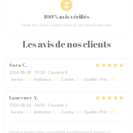
100% avis vérifiés
Seuls les clients ayant réservé ont laissé leur avis
Les avis de nos clients
Sara
C
2026-08-08
- 19:30 - Couverts 8
Service
:
5
/5
Ambiance
:
5
/5
Cuisine
:
5
/5
Qualité / Prix
:
5
/5
Laurence
A
2026-08-01
- 20:30 - Couverts 2
Service
:
5
/5
Ambiance
:
5
/5
Cuisine
:
5
/5
Qualité / Prix
:
5
/5
Service impeccable, nourriture, extrêmement bonne et