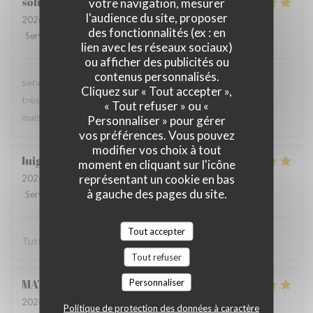
soline
C
votre navigation, mesurer
l'audience du site, proposer
2026-06-13
- 21:00 - Couverts 3
des fonctionnalités (ex : en
Service
:
4
/5
Ambiance
:
5
/5
Cuisine
:
5
/5
Qualité / Prix
:
5
/5
lien avec les réseaux sociaux)
ou afficher des publicités ou
contenus personnalisés.
serveur très agréable, les plats sont bien servis et surtout
Cliquez sur « Tout accepter »,
très bons. Mention spéciale pour la mousse au chocolat
« Tout refuser » ou «
maison !
Personnaliser » pour gérer
vos préférences. Vous pouvez
modifier vos choix à tout
luigi
R
moment en cliquant sur l'icône
représentant un cookie en bas
2026-06-07
- 14:30 - Couverts 2
à gauche des pages du site.
Service
:
5
/5
Ambiance
:
5
/5
Cuisine
:
5
/5
Qualité / Prix
:
5
/5
Tout accepter
Tutto molto buono. Carbonade buonissima
Tout refuser
Personnaliser
MATHIEU
M
2026-06-07
- 19:00 - Couverts 2
Politique de protection des données à caractère