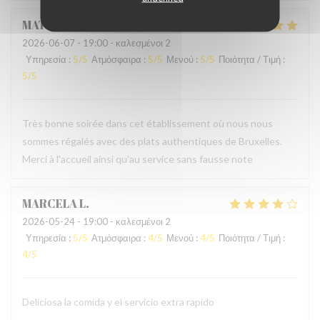
MATHIEU
M
2026-06-07
- 19:00 - καλεσμένοι 2
Υπηρεσία
:
5
/5
Ατμόσφαιρα
:
5
/5
Μενού
:
5
/5
Ποιότητα / Τιμή
:
5
/5
Très bonne soirée dans cet établissement où nous nous
sommes régalés avec des plats authentiques de Bruxelles.
Merci à l'accueil ainsi qu'au service sans fausse note
MARCELA
L
2026-05-24
- 19:00 - καλεσμένοι 2
Υπηρεσία
:
5
/5
Ατμόσφαιρα
:
4
/5
Μενού
:
4
/5
Ποιότητα / Τιμή
:
4
/5
Deliciosa la comida y el servicio extra rapido