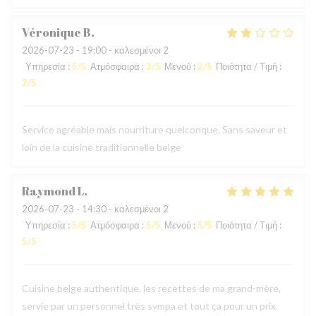
Véronique
B
2026-07-23
- 19:00 - καλεσμένοι 2
Υπηρεσία
:
5
/5
Ατμόσφαιρα
:
3
/5
Μενού
:
2
/5
Ποιότητα / Τιμή
:
2
/5
Service agréable mais nourriture quelconque. Sans saveur et
loin de la cuisine traditionnelle belge
Raymond
L
2026-07-23
- 14:30 - καλεσμένοι 2
Υπηρεσία
:
5
/5
Ατμόσφαιρα
:
5
/5
Μενού
:
5
/5
Ποιότητα / Τιμή
:
5
/5
Cuisine belge authentique, les recettes de ma grand-mère,
servie par un personnel très sympa et tout ça pour un prix