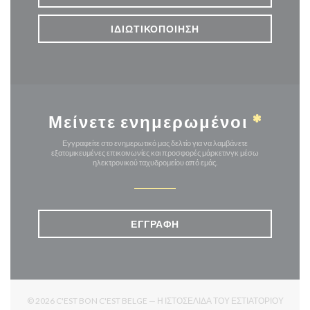
ΙΔΙΩΤΙΚΟΠΟΊΗΣΗ
Μείνετε ενημερωμένοι
*
Εγγραφείτε στο ενημερωτικό μας δελτίο για να λαμβάνετε
εξατομικευμένες επικοινωνίες και προσφορές μάρκετινγκ μέσω
ηλεκτρονικού ταχυδρομείου από εμάς.
ΕΓΓΡΑΦΉ
© 2026 C'EST BON C'EST BELGE — Η ΙΣΤΟΣΕΛΊΔΑ ΤΟΥ ΕΣΤΙΑΤΟΡΊΟΥ