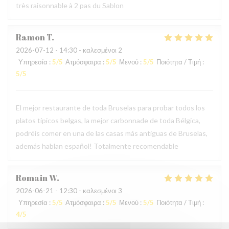
très raisonnable à 2 pas du Sablon
Ramon
T
2026-07-12
- 14:30 - καλεσμένοι 2
Υπηρεσία
:
5
/5
Ατμόσφαιρα
:
5
/5
Μενού
:
5
/5
Ποιότητα / Τιμή
:
5
/5
El mejor restaurante de toda Bruselas para probar todos los
platos típicos belgas, la mejor carbonnade de toda Bélgica,
podréis comer en una de las casas más antiguas de Bruselas,
además hablan español! Totalmente recomendable
Romain
W
2026-06-21
- 12:30 - καλεσμένοι 3
Υπηρεσία
:
5
/5
Ατμόσφαιρα
:
5
/5
Μενού
:
5
/5
Ποιότητα / Τιμή
:
4
/5