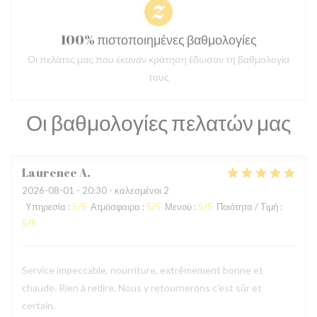
100% πιστοποιημένες βαθμολογίες
Οι πελάτες μας που έκαναν κράτηση έδωσαν τη βαθμολογία
τους
Οι βαθμολογίες πελατών μας
Laurence
A
2026-08-01
- 20:30 - καλεσμένοι 2
Υπηρεσία
:
5
/5
Ατμόσφαιρα
:
5
/5
Μενού
:
5
/5
Ποιότητα / Τιμή
:
5
/5
Service impeccable, nourriture, extrêmement bonne et
chaude. Rien à redire. Nous y retournerons c’est sûr et
certain.