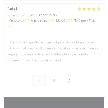
Luis
L
2026-05-23
- 13:00 - καλεσμένοι 2
Υπηρεσία
:
5
/5
Ατμόσφαιρα
:
5
/5
Μενού
:
5
/5
Ποιότητα / Τιμή
:
5
/5
Personal muy agradable, comida típica belga a buen precio.
Personal habla español y también facilitan la carta en idiomas
según procedencia del cliente. Albóndigas y estofado
recomendados. Para repetir sin duda.
1
2
3