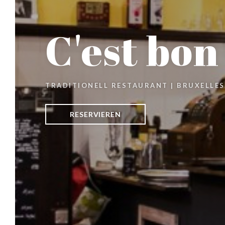
C'est bon
TRADITIONELL RESTAURANT
|
BRUXELLES
RESERVIEREN