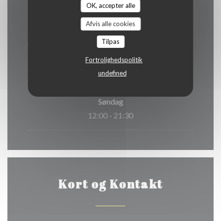
OK, accepter alle
Man
-
Ons
Afvis alle cookies
Lukket
Tilpas
Tor
-
Lor
Fortrolighedspolitik
12:00 - 22:30
undefined
Søndag
12:00 - 21:30
Kort og Kontakt