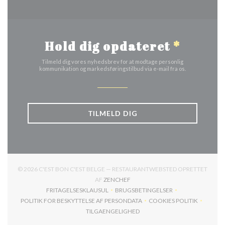
Hold dig opdateret
*
Tilmeld dig vores nyhedsbrev for at modtage personlig
kommunikation og markedsføringstilbud via e-mail fra os.
TILMELD DIG
© 2026 C'EST BON C'EST BELGE — RESTAURANTWEBSTED OPRETTET
((ÅBNER I ET NYT VINDUE))
AF
ZENCHEF
FRITAGELSESKLAUSUL
BRUGSBETINGELSER
((ÅBNER I ET NYT VINDUE))
((ÅBNER I ET NYT VINDUE))
POLITIK FOR BESKYTTELSE AF PERSONDATA
COOKIES POLITIK
((ÅBNER I ET NYT VINDUE))
((ÅBNER I ET NYT
TILGAENGELIGHED
((ÅBNER I ET NYT VINDUE))