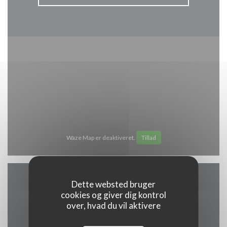
Waze Map er deaktiveret.
Tillad
Dette websted bruger
Åbningstider
cookies og giver dig kontrol
over, hvad du vil aktivere