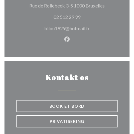
((åbner i et ny
Rue de Rollebeek 3-5 1000 Bruxelles
02 512 29 99
bilou1929@hotmail.fr
Facebook ((åbner i et nyt vin
Kontakt os
BOOK ET BORD
PRIVATISERING