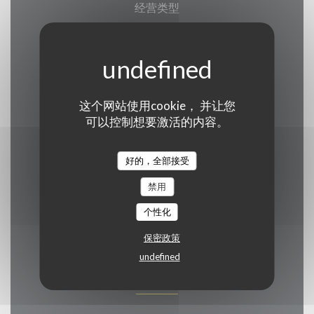
经营类型
传统餐厅, 熟食
服务
拿走订单, 盖的露台, 私人租用, 公共停车场, 无线
这个网站使用cookie， 并让您
上网, 熟食店
可以控制想要激活的内容。
支付方式
好的，全部接受
欧洲卡/万事达卡, Bancontact / Mister Cash, 现
金, 签证, 借记卡
禁用
个性化
保密政策
undefined
营业时间