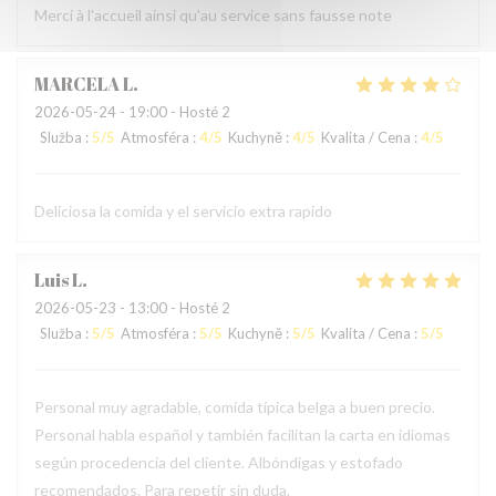
Merci à l'accueil ainsi qu'au service sans fausse note
MARCELA
L
2026-05-24
- 19:00 - Hosté 2
Služba
:
5
/5
Atmosféra
:
4
/5
Kuchyně
:
4
/5
Kvalita / Cena
:
4
/5
Deliciosa la comida y el servicio extra rapido
Luis
L
2026-05-23
- 13:00 - Hosté 2
Služba
:
5
/5
Atmosféra
:
5
/5
Kuchyně
:
5
/5
Kvalita / Cena
:
5
/5
Personal muy agradable, comida típica belga a buen precio.
Personal habla español y también facilitan la carta en idiomas
según procedencia del cliente. Albóndigas y estofado
recomendados. Para repetir sin duda.