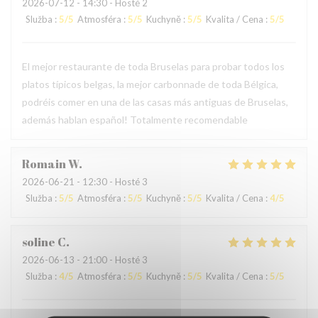
2026-07-12
- 14:30 - Hosté 2
Služba
:
5
/5
Atmosféra
:
5
/5
Kuchyně
:
5
/5
Kvalita / Cena
:
5
/5
El mejor restaurante de toda Bruselas para probar todos los
platos típicos belgas, la mejor carbonnade de toda Bélgica,
podréis comer en una de las casas más antiguas de Bruselas,
además hablan español! Totalmente recomendable
Romain
W
2026-06-21
- 12:30 - Hosté 3
Služba
:
5
/5
Atmosféra
:
5
/5
Kuchyně
:
5
/5
Kvalita / Cena
:
4
/5
soline
C
2026-06-13
- 21:00 - Hosté 3
Služba
:
4
/5
Atmosféra
:
5
/5
Kuchyně
:
5
/5
Kvalita / Cena
:
5
/5