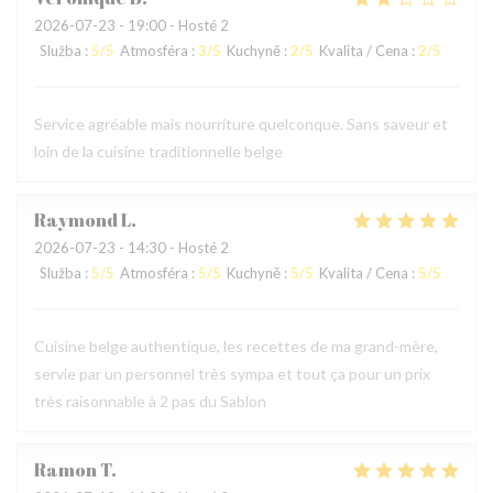
2026-07-23
- 19:00 - Hosté 2
Služba
:
5
/5
Atmosféra
:
3
/5
Kuchyně
:
2
/5
Kvalita / Cena
:
2
/5
Service agréable mais nourriture quelconque. Sans saveur et
loin de la cuisine traditionnelle belge
Raymond
L
2026-07-23
- 14:30 - Hosté 2
Služba
:
5
/5
Atmosféra
:
5
/5
Kuchyně
:
5
/5
Kvalita / Cena
:
5
/5
Cuisine belge authentique, les recettes de ma grand-mère,
servie par un personnel très sympa et tout ça pour un prix
très raisonnable à 2 pas du Sablon
Ramon
T