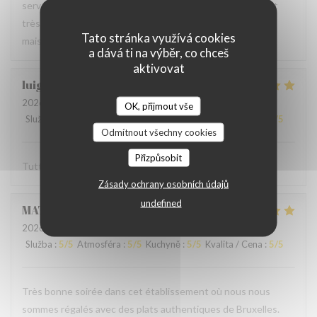
serveur très agréable, les plats sont bien servis et surtout
très bons. Mention spéciale pour la mousse au chocolat
Tato stránka využívá cookies
maison !
a dává ti na výběr, co chceš
aktivovat
luigi
R
2026-06-07
- 14:30 - Hosté 2
OK, přijmout vše
Služba
:
5
/5
Atmosféra
:
5
/5
Kuchyně
:
5
/5
Kvalita / Cena
:
5
/5
Odmítnout všechny cookies
Přizpůsobit
Tutto molto buono. Carbonade buonissima
Zásady ochrany osobních údajů
undefined
MATHIEU
M
2026-06-07
- 19:00 - Hosté 2
Služba
:
5
/5
Atmosféra
:
5
/5
Kuchyně
:
5
/5
Kvalita / Cena
:
5
/5
Très bonne soirée dans cet établissement où nous nous
sommes régalés avec des plats authentiques de Bruxelles.