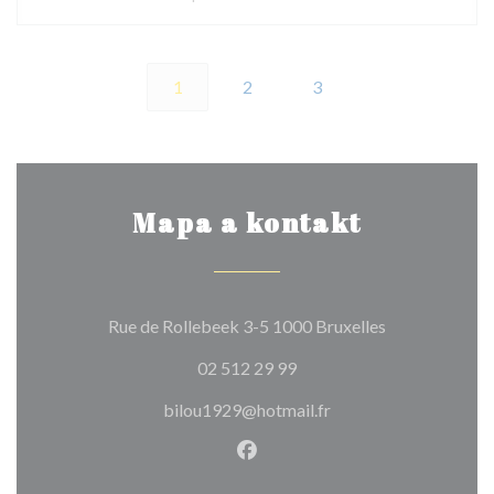
1
2
3
Mapa a kontakt
((otevře se v 
Rue de Rollebeek 3-5 1000 Bruxelles
02 512 29 99
bilou1929@hotmail.fr
Facebook ((otevře se v nové