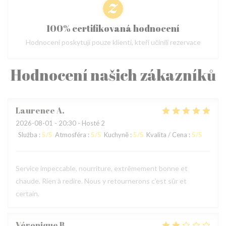
100% certifikovaná hodnocení
Hodnocení poskytují pouze klienti, kteří učinili rezervace
Hodnocení našich zákazníků
Laurence
A
2026-08-01
- 20:30 - Hosté 2
Služba
:
5
/5
Atmosféra
:
5
/5
Kuchyně
:
5
/5
Kvalita / Cena
:
5
/5
Service impeccable, nourriture, extrêmement bonne et
chaude. Rien à redire. Nous y retournerons c’est sûr et
certain.
Véronique
B