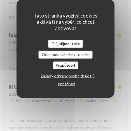
serveur très agréable, les plats sont bien servis et surtout
très bons. Mention spéciale pour la mousse au chocolat
Tato stránka využívá cookies
maison !
a dává ti na výběr, co chceš
aktivovat
luigi
R
2026-06-07
- 14:30 - Hosté 2
OK, přijmout vše
Služba
:
5
/5
Atmosféra
:
5
/5
Kuchyně
:
5
/5
Kvalita / Cena
:
5
/5
Odmítnout všechny cookies
Přizpůsobit
Tutto molto buono. Carbonade buonissima
Zásady ochrany osobních údajů
undefined
MATHIEU
M
2026-06-07
- 19:00 - Hosté 2
Služba
:
5
/5
Atmosféra
:
5
/5
Kuchyně
:
5
/5
Kvalita / Cena
:
5
/5
Très bonne soirée dans cet établissement où nous nous
sommes régalés avec des plats authentiques de Bruxelles.