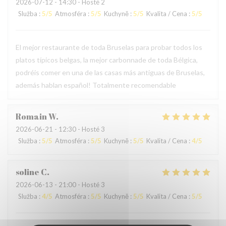
2026-07-12
- 14:30 - Hosté 2
Služba
:
5
/5
Atmosféra
:
5
/5
Kuchyně
:
5
/5
Kvalita / Cena
:
5
/5
El mejor restaurante de toda Bruselas para probar todos los
platos típicos belgas, la mejor carbonnade de toda Bélgica,
podréis comer en una de las casas más antiguas de Bruselas,
además hablan español! Totalmente recomendable
Romain
W
2026-06-21
- 12:30 - Hosté 3
Služba
:
5
/5
Atmosféra
:
5
/5
Kuchyně
:
5
/5
Kvalita / Cena
:
4
/5
soline
C
2026-06-13
- 21:00 - Hosté 3
Služba
:
4
/5
Atmosféra
:
5
/5
Kuchyně
:
5
/5
Kvalita / Cena
:
5
/5