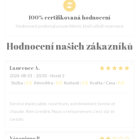
100% certifikovaná hodnocení
Hodnocení poskytují pouze klienti, kteří učinili rezervace
Hodnocení našich zákazníků
Laurence
A
2026-08-01
- 20:30 - Hosté 2
Služba
:
5
/5
Atmosféra
:
5
/5
Kuchyně
:
5
/5
Kvalita / Cena
:
5
/5
Service impeccable, nourriture, extrêmement bonne et
chaude. Rien à redire. Nous y retournerons c’est sûr et
certain.
Véronique
B