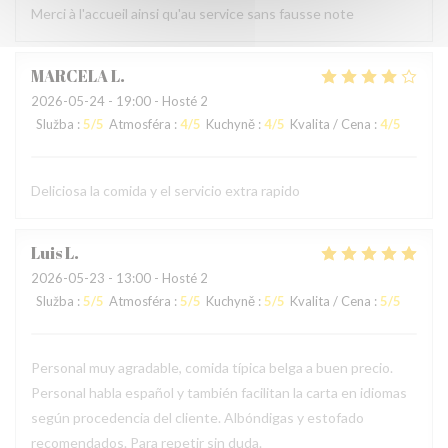
Merci à l'accueil ainsi qu'au service sans fausse note
MARCELA
L
2026-05-24
- 19:00 - Hosté 2
Služba
:
5
/5
Atmosféra
:
4
/5
Kuchyně
:
4
/5
Kvalita / Cena
:
4
/5
Deliciosa la comida y el servicio extra rapido
Luis
L
2026-05-23
- 13:00 - Hosté 2
Služba
:
5
/5
Atmosféra
:
5
/5
Kuchyně
:
5
/5
Kvalita / Cena
:
5
/5
Personal muy agradable, comida típica belga a buen precio.
Personal habla español y también facilitan la carta en idiomas
según procedencia del cliente. Albóndigas y estofado
recomendados. Para repetir sin duda.