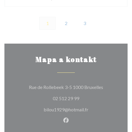
1
2
3
Mapa a kontakt
((otevře se v 
Rue de Rollebeek 3-5 1000 Bruxelles
02 512 29 99
bilou1929@hotmail.fr
Facebook ((otevře se v nové