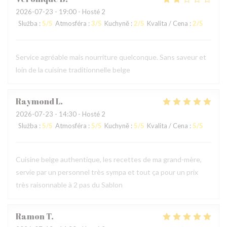
2026-07-23
- 19:00 - Hosté 2
Služba
:
5
/5
Atmosféra
:
3
/5
Kuchyně
:
2
/5
Kvalita / Cena
:
2
/5
Service agréable mais nourriture quelconque. Sans saveur et
loin de la cuisine traditionnelle belge
Raymond
L
2026-07-23
- 14:30 - Hosté 2
Služba
:
5
/5
Atmosféra
:
5
/5
Kuchyně
:
5
/5
Kvalita / Cena
:
5
/5
Cuisine belge authentique, les recettes de ma grand-mère,
servie par un personnel très sympa et tout ça pour un prix
très raisonnable à 2 pas du Sablon
Ramon
T