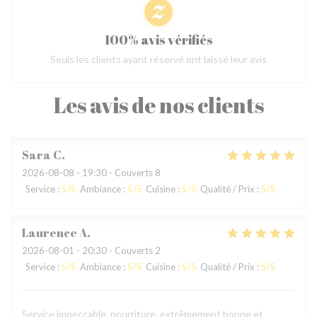
100% avis vérifiés
Seuls les clients ayant réservé ont laissé leur avis
Les avis de nos clients
Sara
C
2026-08-08
- 19:30 - Couverts 8
Service
:
5
/5
Ambiance
:
5
/5
Cuisine
:
5
/5
Qualité / Prix
:
5
/5
Laurence
A
2026-08-01
- 20:30 - Couverts 2
Service
:
5
/5
Ambiance
:
5
/5
Cuisine
:
5
/5
Qualité / Prix
:
5
/5
Service impeccable, nourriture, extrêmement bonne et