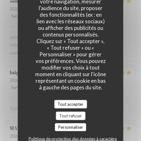
soline
C
votre navigation, mesurer
l'audience du site, proposer
2026-06-13
- 21:00 - Couverts 3
des fonctionnalités (ex : en
Service
:
4
/5
Ambiance
:
5
/5
Cuisine
:
5
/5
Qualité / Prix
:
5
/5
lien avec les réseaux sociaux)
ou afficher des publicités ou
contenus personnalisés.
serveur très agréable, les plats sont bien servis et surtout
Cliquez sur « Tout accepter »,
très bons. Mention spéciale pour la mousse au chocolat
« Tout refuser » ou «
maison !
Personnaliser » pour gérer
vos préférences. Vous pouvez
modifier vos choix à tout
luigi
R
moment en cliquant sur l'icône
représentant un cookie en bas
2026-06-07
- 14:30 - Couverts 2
à gauche des pages du site.
Service
:
5
/5
Ambiance
:
5
/5
Cuisine
:
5
/5
Qualité / Prix
:
5
/5
Tout accepter
Tutto molto buono. Carbonade buonissima
Tout refuser
Personnaliser
MATHIEU
M
2026-06-07
- 19:00 - Couverts 2
Politique de protection des données à caractère