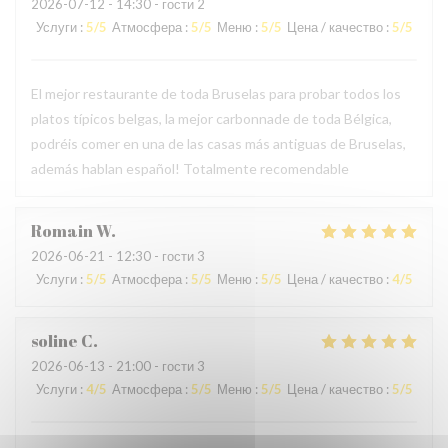
2026-07-12
- 14:30 - гости 2
Услуги
:
5
/5
Атмосфера
:
5
/5
Меню
:
5
/5
Цена / качество
:
5
/5
El mejor restaurante de toda Bruselas para probar todos los
platos típicos belgas, la mejor carbonnade de toda Bélgica,
podréis comer en una de las casas más antiguas de Bruselas,
además hablan español! Totalmente recomendable
Romain
W
2026-06-21
- 12:30 - гости 3
Услуги
:
5
/5
Атмосфера
:
5
/5
Меню
:
5
/5
Цена / качество
:
4
/5
soline
C
2026-06-13
- 21:00 - гости 3
Услуги
:
4
/5
Атмосфера
:
5
/5
Меню
:
5
/5
Цена / качество
:
5
/5