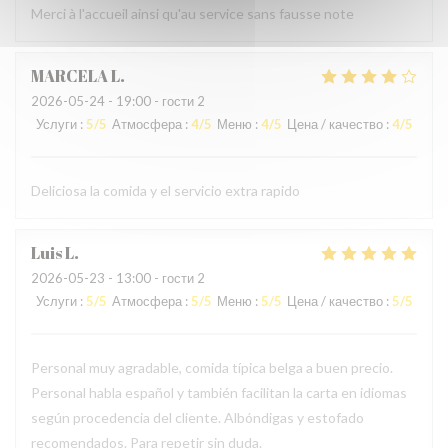
Merci à l'accueil ainsi qu'au service sans fausse note
MARCELA
L
2026-05-24
- 19:00 - гости 2
Услуги
:
5
/5
Атмосфера
:
4
/5
Меню
:
4
/5
Цена / качество
:
4
/5
Deliciosa la comida y el servicio extra rapido
Luis
L
2026-05-23
- 13:00 - гости 2
Услуги
:
5
/5
Атмосфера
:
5
/5
Меню
:
5
/5
Цена / качество
:
5
/5
Personal muy agradable, comida típica belga a buen precio.
Personal habla español y también facilitan la carta en idiomas
según procedencia del cliente. Albóndigas y estofado
recomendados. Para repetir sin duda.