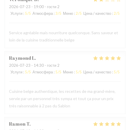
2026-07-23
- 19:00 - гости 2
Услуги
:
5
/5
Атмосфера
:
3
/5
Меню
:
2
/5
Цена / качество
:
2
/5
Service agréable mais nourriture quelconque. Sans saveur et
loin de la cuisine traditionnelle belge
Raymond
L
2026-07-23
- 14:30 - гости 2
Услуги
:
5
/5
Атмосфера
:
5
/5
Меню
:
5
/5
Цена / качество
:
5
/5
Cuisine belge authentique, les recettes de ma grand-mère,
servie par un personnel très sympa et tout ça pour un prix
très raisonnable à 2 pas du Sablon
Ramon
T