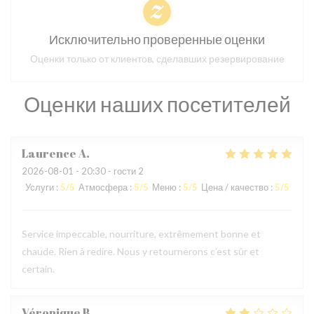
Исключительно проверенные оценки
Оценки только от клиентов, сделавших резервирование
Оценки наших посетителей
Laurence
A
2026-08-01
- 20:30 - гости 2
Услуги
:
5
/5
Атмосфера
:
5
/5
Меню
:
5
/5
Цена / качество
:
5
/5
Service impeccable, nourriture, extrêmement bonne et
chaude. Rien à redire. Nous y retournerons c’est sûr et
certain.
Véronique
B