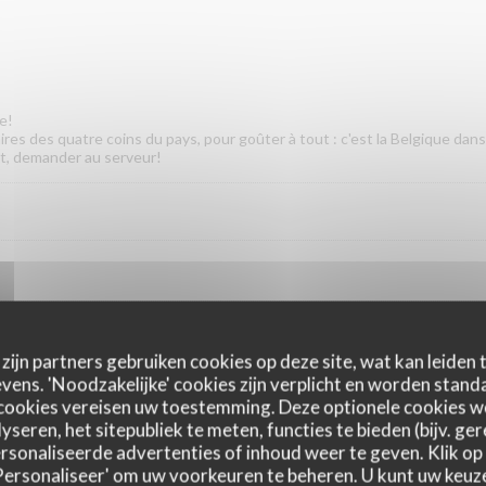
e!
res des quatre coins du pays, pour goûter à tout : c'est la Belgique dans 
t, demander au serveur!
zijn partners gebruiken cookies op deze site, wat kan leiden
ens. 'Noodzakelijke' cookies zijn verplicht en worden standa
cookies vereisen uw toestemming. Deze optionele cookies 
yseren, het sitepubliek te meten, functies te bieden (bijv. ge
 accompagnement
sonaliseerde advertenties of inhoud weer te geven. Klik op '
 'Personaliseer' om uw voorkeuren te beheren. U kunt uw keu
d'une purée de pommes de terre mélangée à un ou plusieurs légumes de 