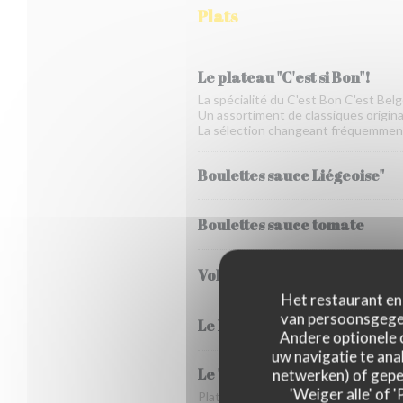
Plats
Le plateau "C'est si Bon"!
La spécialité du C'est Bon C'est Belg
Un assortiment de classiques originai
La sélection changeant fréquemmen
Boulettes sauce Liégeoise"
Boulettes sauce tomate
Vol au vent
Het restaurant en 
van persoonsgegev
Le Parmentier de poisson
Andere optionele 
uw navigatie te anal
Le "Stoemp" du jour et son
netwerken) of geper
'Weiger alle' of
Plat typique de Bruxelles composé 