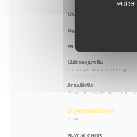
wijzigen
Carbonnade flamande
Waterzooi de poulet
EN SAISON, DE FIN OCTOBRE À
Chicons gratin
Endives, jambon, purée, fromage
Bruxiflette
Pomme de terre, chicons, lardons, f
Et pour nos Ketjes
Gamins
PLAT AU CHOIX