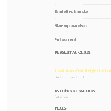
Boulettes tomate
Stoemp saucisse
Vol au vent
DESSERT AU CHOIX
C'est bon c'est Belge : Le L
De 17.00€ à 21.00 €
ENTRÉES ET SALADES
Au choix
PLATS