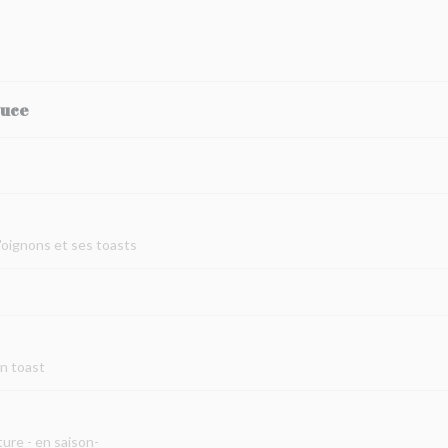
auce
d'oignons et ses toasts
on toast
ure - en saison-