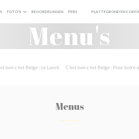
S
FOTO'S
BEOORDELINGEN
PERS
PLATTEGROND EN CONT
((OPENT IN EEN NIEUW VENSTE
((OPENT IN EEN NIEUW VENS
Menu's
st bon c'est Belge : Le Lunch
C'est bon c'est Belge : Pour boire a
Menus