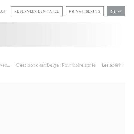
ACT
RESERVEER EEN TAFEL
PRIVATISERING
NL
R))
TER))
vec...
C'est bon c'est Belge : Pour boire après
Les apéritifs