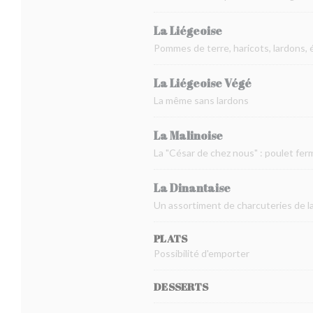
La Liégeoise
Pommes de terre, haricots, lardons, 
La Liégeoise Végé
La même sans lardons
La Malinoise
La "César de chez nous" : poulet fer
La Dinantaise
Un assortiment de charcuteries de la 
PLATS
Possibilité d'emporter
DESSERTS