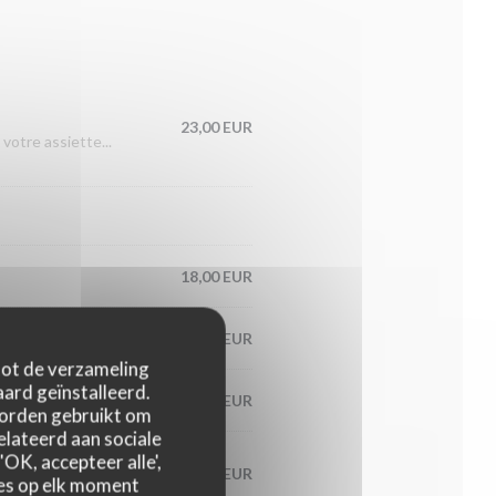
23,00 EUR
votre assiette...
18,00 EUR
20,00 EUR
 tot de verzameling
ard geïnstalleerd.
23,00 EUR
worden gebruikt om
relateerd aan sociale
OK, accepteer alle',
19,00 EUR
zes op elk moment
saison