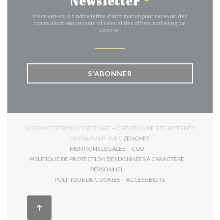
Newsletter
*
Inscrivez-vous à notre lettre d'information pour recevoir des
communications personnalisées et des offres marketing par
courriel.
S'ABONNER
© 2026 C'EST BON C'EST BELGE — CRÉATION DE SITE INTERNET
((OUVRE UNE NOUVELLE 
RESTAURANT AVEC
ZENCHEF
MENTIONS LÉGALES
CGU
((OUVRE UNE NOUVELLE FENÊTRE))
((OUVRE UNE NOUVELLE FEN
POLITIQUE DE PROTECTION DES DONNÉES À CARACTÈRE
((OUVRE UNE NOUVELLE FENÊTRE))
PERSONNEL
POLITIQUE DE COOKIES
ACCESSIBILITE
((OUVRE UNE NOUVELLE FENÊTRE))
((OUVRE UNE NOUVELLE F