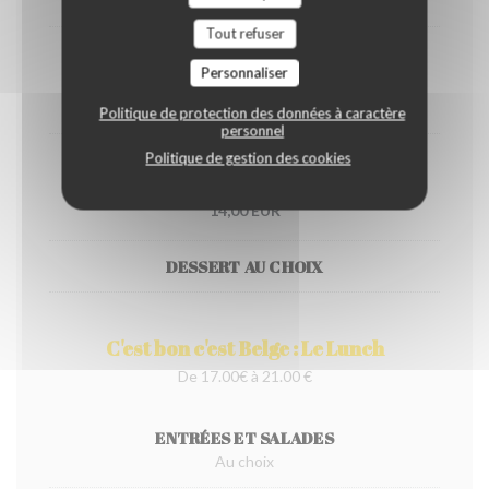
Tout refuser
Stoemp saucisse
Personnaliser
14,00 EUR
Politique de protection des données à caractère
personnel
Politique de gestion des cookies
Vol au vent
14,00 EUR
DESSERT AU CHOIX
C'est bon c'est Belge : Le Lunch
De 17.00€ à 21.00 €
ENTRÉES ET SALADES
Au choix