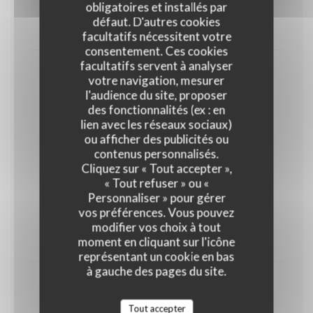
obligatoires et installés par
Endives, jambon, purée, fromage
défaut. D'autres cookies
23,00 EUR
facultatifs nécessitent votre
consentement. Ces cookies
facultatifs servent à analyser
Bruxiflette
votre navigation, mesurer
Pomme de terre, chicons, lardons, fromage
l'audience du site, proposer
des fonctionnalités (ex : en
23,00 EUR
lien avec les réseaux sociaux)
ou afficher des publicités ou
contenus personnalisés.
Et pour nos Ketjes
Cliquez sur « Tout accepter »,
Gamins
« Tout refuser » ou «
Personnaliser » pour gérer
10,00 EUR
vos préférences. Vous pouvez
modifier vos choix à tout
moment en cliquant sur l'icône
PLAT AU CHOIX
représentant un cookie en bas
à gauche des pages du site.
Boulettes tomate
Tout accepter
14,00 EUR