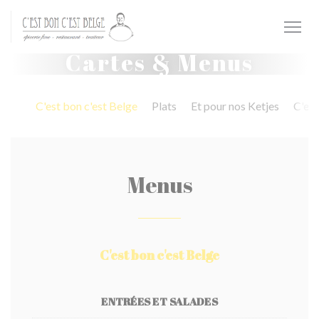
Personnalisation de vos choix en matière de cookies
Cartes & Menus
C'est bon c'est Belge
Plats
Et pour nos Ketjes
C'est
Menus
C'est bon c'est Belge
ENTRÉES ET SALADES