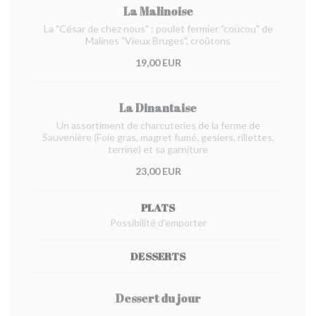
La Malinoise
La "César de chez nous" : poulet fermier "coucou" de
Malines "Vieux Bruges", croûtons
19,00 EUR
La Dinantaise
Un assortiment de charcuteries de la ferme de
Sauvenière (Foie gras, magret fumé, gesiers, rillettes,
terrine) et sa garniture
23,00 EUR
PLATS
Possibilité d'emporter
DESSERTS
Dessert du jour