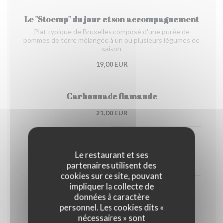
Le "Stoemp" du jour et son accompagnement
Plat typique de Bruxelles composé d'une purée de
pommes de terre mélangée à un ou plusieurs légumes de
saison
19,00 EUR
Carbonnade flamande
21,00 EUR
Waterzooi de poulet
Le restaurant et ses
20,00 EUR
partenaires utilisent des
cookies sur ce site, pouvant
impliquer la collecte de
EN SAISON, DE FIN OCTOBRE À DÉBUT AVRIL
données à caractère
personnel. Les cookies dits «
Chicons gratin
nécessaires » sont