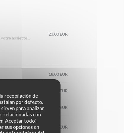
23,00 EUR
votre assiette...
18,00 EUR
20,00 EUR
 la recopilación de
nstalan por defecto.
23,00 EUR
sirven para analizar
o, relacionadas con
n 'Aceptar todo',
ar sus opciones en
19,00 EUR
saison