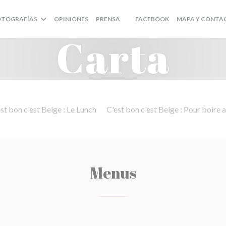
((ABRE EN UNA NU
OTOGRAFÍAS
OPINIONES
PRENSA
FACEBOOK
MAPA Y CONTA
((ABRE EN UNA NUEVA VENTANA)
Carta
st bon c'est Belge : Le Lunch
C'est bon c'est Belge : Pour boire a
Menus