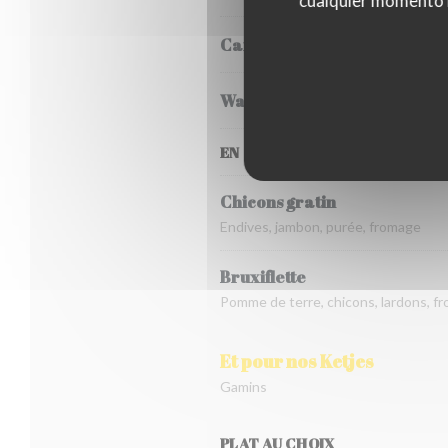
cualquier momento ha
Carbonnade flamande
Waterzooi de poulet
EN SAISON, DE FIN OCTOBRE À
Chicons gratin
Endives, jambon, purée, fromage
Bruxiflette
Pomme de terre, chicons, lardons, f
Et pour nos Ketjes
Gamins
PLAT AU CHOIX