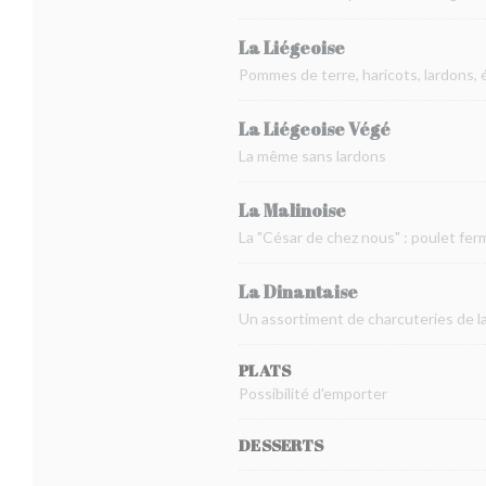
La Liégeoise
Pommes de terre, haricots, lardons, 
La Liégeoise Végé
La même sans lardons
La Malinoise
La "César de chez nous" : poulet fer
La Dinantaise
Un assortiment de charcuteries de la 
PLATS
Possibilité d'emporter
DESSERTS