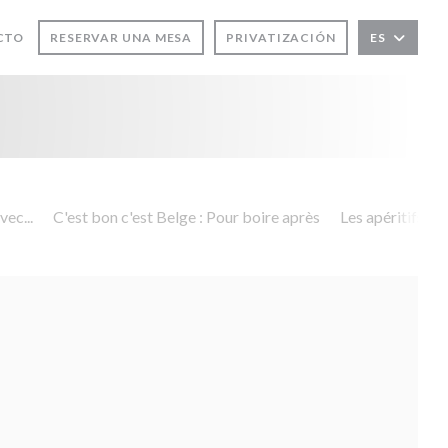
EVA VENTANA))
CTO
RESERVAR UNA MESA
PRIVATIZACIÓN
ES
)
vec...
C'est bon c'est Belge : Pour boire après
Les apéritifs