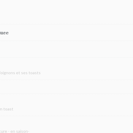
auce
d'oignons et ses toasts
on toast
ure - en saison-