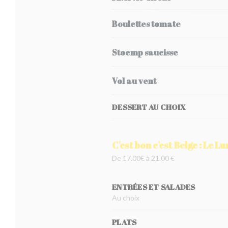
Boulettes tomate
Stoemp saucisse
Vol au vent
DESSERT AU CHOIX
C'est bon c'est Belge : Le L
De 17.00€ à 21.00 €
ENTRÉES ET SALADES
Au choix
PLATS