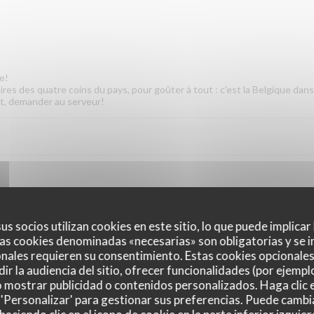
e!
res des quatre coins du pays, pour goûter à tout : c'est la Belgique dans 
t, demander au serveur!
us socios utilizan cookies en este sitio, lo que puede implicar
as cookies denominadas «necesarias» son obligatorias y se i
nales requieren su consentimiento. Estas cookies opcionales 
ir la audiencia del sitio, ofrecer funcionalidades (por ejempl
o mostrar publicidad o contenidos personalizados. Haga clic e
 accompagnement
 'Personalizar' para gestionar sus preferencias. Puede cambi
d'une purée de pommes de terre mélangée à un ou plusieurs légumes de 