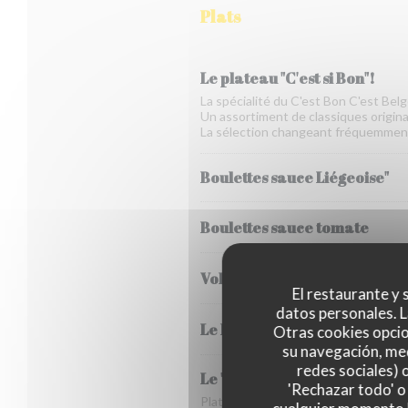
Plats
Le plateau "C'est si Bon"!
La spécialité du C'est Bon C'est Belg
Un assortiment de classiques originai
La sélection changeant fréquemmen
Boulettes sauce Liégeoise"
Boulettes sauce tomate
Vol au vent
El restaurante y s
datos personales. L
Le Parmentier de poisson
Otras cookies opcio
su navegación, med
redes sociales) 
Le "Stoemp" du jour et son
'Rechazar todo' o
Plat typique de Bruxelles composé 