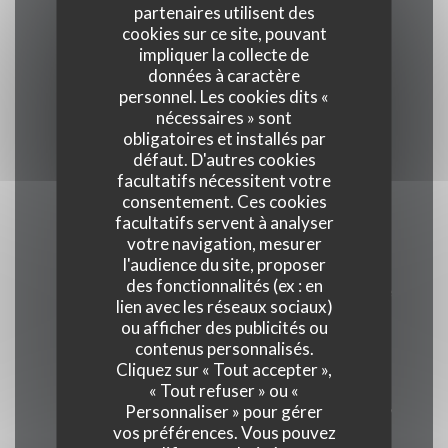
partenaires utilisent des
cookies sur ce site, pouvant
impliquer la collecte de
Cuisine
données à caractère
Cuisine Traditionnelle, Belge
personnel. Les cookies dits «
nécessaires » sont
obligatoires et installés par
Type de restaurant
défaut. D'autres cookies
Restaurant Traditionnel, Epicerie Fine
facultatifs nécessitent votre
consentement. Ces cookies
facultatifs servent à analyser
Services
votre navigation, mesurer
l'audience du site, proposer
Vente à emporter, Terrasse couverte,
des fonctionnalités (ex : en
Privatisation, Parking public, Accès Wifi, épicerie
lien avec les réseaux sociaux)
fine
ou afficher des publicités ou
contenus personnalisés.
Cliquez sur « Tout accepter »,
Moyens de paiement
« Tout refuser » ou «
Eurocard/Mastercard, Bancontact / Mister Cash,
Personnaliser » pour gérer
vos préférences. Vous pouvez
Espèces, Visa, Carte Bleue