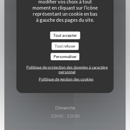
modifier vos choix à tout
moment en cliquant sur l'icône
représentant un cookie en bas
à gauche des pages du site.
Horaires
Tout accepter
Tout refuser
Personnaliser
Lun
-
Mer
Fermé
Politique de protection des données à caractère
personnel
Politique de gestion des cookies
Jeu
-
Sam
12h00 - 22h30
Dimanche
12h00 - 21h30