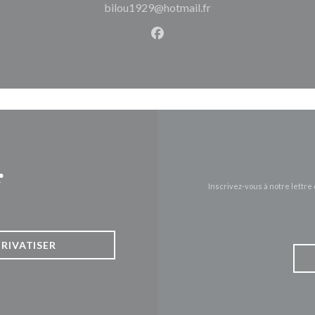
bilou1929@hotmail.fr
Facebook ((ouvre une nouvel
r
Inscrivez-vous à notre lettr
PRIVATISER