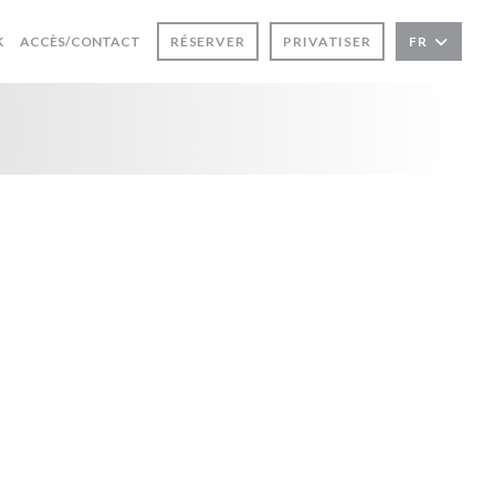
((OUVRE UNE NOUVELLE FENÊTRE))
K
ACCÈS/CONTACT
RÉSERVER
PRIVATISER
FR
 NOUVELLE FENÊTRE))