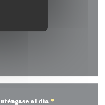
nueva ventana))
a ventana))
nténgase al día
*