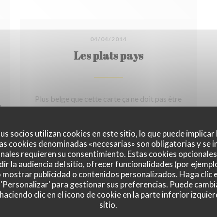
04/04/2014
Les plats pays
Plus belge que cette carte ça ne doit pas être
tellement courant.
EN UNA NUEVA VENTANA))
us socios utilizan cookies en este sitio, lo que puede implicar
((ABRE EN UNA N
as cookies denominadas «necesarias» son obligatorias y se i
MIRA EL ARTICULO DE PRENSA
nales requieren su consentimiento. Estas cookies opcionales 
ir la audiencia del sitio, ofrecer funcionalidades (por ejempl
o mostrar publicidad o contenidos personalizados. Haga clic e
 'Personalizar' para gestionar sus preferencias. Puede cambi
ciendo clic en el icono de cookie en la parte inferior izquier
sitio.