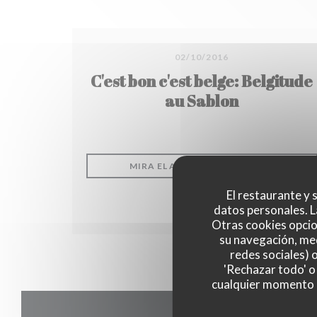
02/10/2016
C'est bon c'est belge: Belgitude
au Sablon
((ABRE 
MIRA EL ARTICULO DE PRENSA
El restaurante y s
datos personales. L
Otras cookies opcio
su navegación, med
redes sociales) 
'Rechazar todo' o
cualquier momento ha