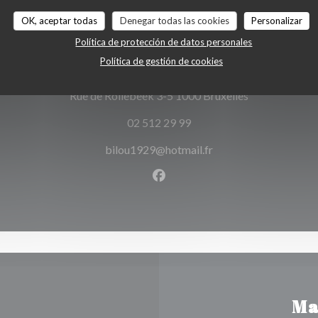
OK, aceptar todas
Denegar todas las cookies
Personalizar
Mapa y Contacto
Política de protección de datos personales
Política de gestión de cookies
((abre en una 
Rue de Rollebeek 3-5 1000 Bruxelles
02 512 29 99
bilou1929@hotmail.fr
Facebook ((abre en una nuev
Ma