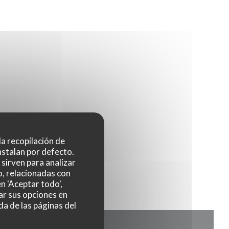
 la recopilación de
UEVA VENTANA))
nstalan por defecto.
sirven para analizar
o, relacionadas con
n 'Aceptar todo',
ar sus opciones en
da de las páginas del