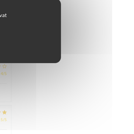
ovat
5
/5
4
/5
5
/5