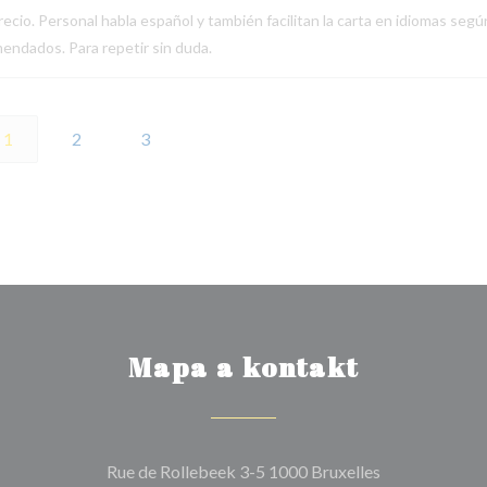
ecio. Personal habla español y también facilitan la carta en idiomas segú
endados. Para repetir sin duda.
1
2
3
Mapa a kontakt
((otevře se v 
Rue de Rollebeek 3-5 1000 Bruxelles