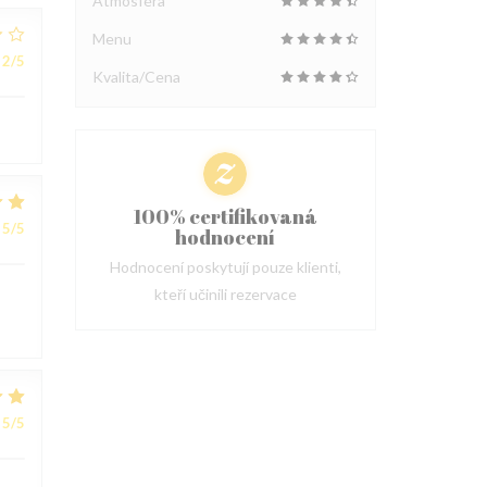
Atmosféra
Menu
2
/5
Kvalita/Cena
100% certifikovaná
5
/5
hodnocení
Hodnocení poskytují pouze klienti,
kteří učinili rezervace
5
/5