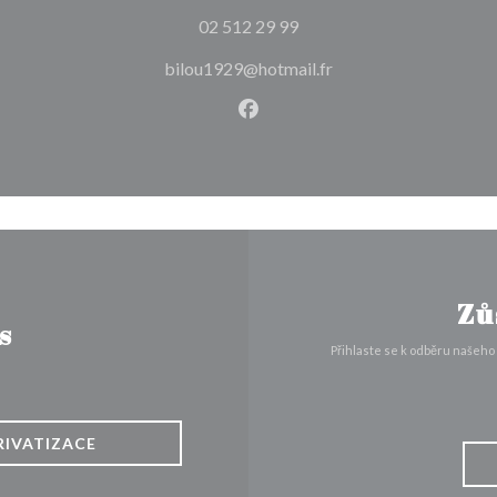
02 512 29 99
bilou1929@hotmail.fr
Facebook ((otevře se v nové
Zů
s
Přihlaste se k odběru našeho
RIVATIZACE