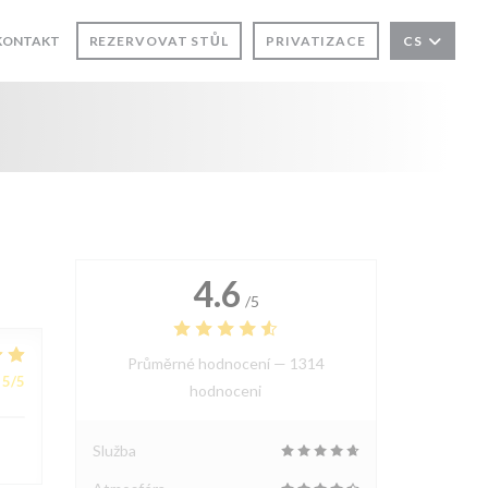
E V NOVÉM OKNĚ))
KONTAKT
REZERVOVAT STŮL
PRIVATIZACE
CS
NĚ))
4.6
/5
Průměrné hodnocení —
1314
5
/5
hodnoceni
Služba