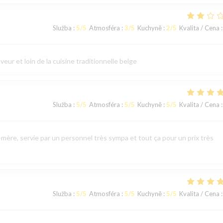
Služba
:
5
/5
Atmosféra
:
3
/5
Kuchyně
:
2
/5
Kvalita / Cena
:
eur et loin de la cuisine traditionnelle belge
Služba
:
5
/5
Atmosféra
:
5
/5
Kuchyně
:
5
/5
Kvalita / Cena
:
mère, servie par un personnel très sympa et tout ça pour un prix très
Služba
:
5
/5
Atmosféra
:
5
/5
Kuchyně
:
5
/5
Kvalita / Cena
: