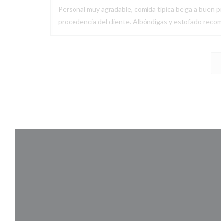
Personal muy agradable, comida típica belga a buen pr
procedencia del cliente. Albóndigas y estofado recom