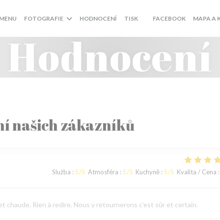
((OTEVŘE S
MENU
FOTOGRAFIE
HODNOCENÍ
TISK
FACEBOOK
MAPA A 
((OTEVŘE SE V NOVÉM OK
Hodnocení
í našich zákazníků
Služba
:
5
/5
Atmosféra
:
5
/5
Kuchyně
:
5
/5
Kvalita / Cena
:
 chaude. Rien à redire. Nous y retournerons c’est sûr et certain.