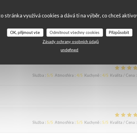
o stránka využívá cookies a dává ti na výběr, co chceš aktiv
Služba
:
5
/5
Atmosféra
:
5
/5
Kuchyně
:
5
/5
Kvalita / Cena
:
OK, přijmout vše
Odmítnout všechny cookies
Přizpůsobit
ous sommes régalés avec des plats authentiques de Bruxelles. Merci à
Zásady ochrany osobních údajů
undefined
Služba
:
5
/5
Atmosféra
:
4
/5
Kuchyně
:
4
/5
Kvalita / Cena
:
Služba
:
5
/5
Atmosféra
:
5
/5
Kuchyně
:
5
/5
Kvalita / Cena
: