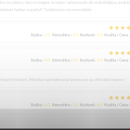
os los platos típicos belgas, la mejor carbonnade de toda Bélgica, podréi
, además hablan español! Totalmente recomendable
Služba
:
5
/5
Atmosféra
:
5
/5
Kuchyně
:
5
/5
Kvalita / Cena
:
Služba
:
4
/5
Atmosféra
:
5
/5
Kuchyně
:
5
/5
Kvalita / Cena
:
surtout très bons. Mention spéciale pour la mousse au chocolat maison !
Služba
:
5
/5
Atmosféra
:
5
/5
Kuchyně
:
5
/5
Kvalita / Cena
: