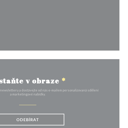
m okně))
staňte v obraze
*
 newsletteru a dostávejte od nás e-mailem personalizovaná sdělení
a marketingové nabídky.
ODEBÍRAT