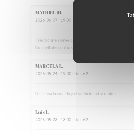
MATHIEU
M
Tat
2026-06-07
- 19:00 - Hosté 2
Très bonne soirée dans cet établissement où nous n
l'accueil ainsi qu'au service sans fausse note
MARCELA
L
2026-05-24
- 19:00 - Hosté 2
Deliciosa la comida y el servicio extra rapido
Luis
L
2026-05-23
- 13:00 - Hosté 2