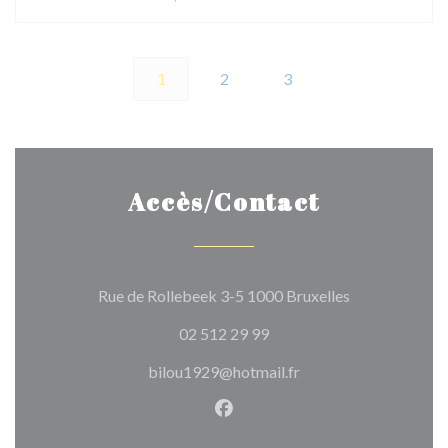
1
2
3
Accès/Contact
((ouvre une no
Rue de Rollebeek 3-5 1000 Bruxelles
02 512 29 99
bilou1929@hotmail.fr
Facebook ((ouvre une nouvel