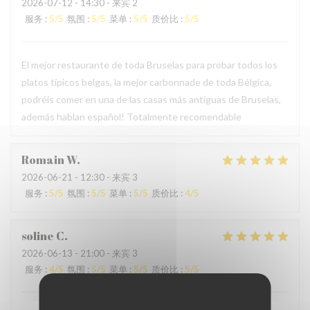
2026-07-12
- 14:30 - 来宾 2
服务
:
5
/5
氛围
:
5
/5
菜单
:
5
/5
质价比
:
5
/5
El mejor restaurante de toda Bruselas para probar todos los
platos típicos belgas, la mejor carbonnade de toda Bélgica,
podréis comer en una de las casas más antiguas de Bruselas,
además hablan español! Totalmente recomendable
Romain
W
2026-06-21
- 12:30 - 来宾 3
服务
:
5
/5
氛围
:
5
/5
菜单
:
5
/5
质价比
:
4
/5
soline
C
2026-06-13
- 21:00 - 来宾 3
服务
:
4
/5
氛围
:
5
/5
菜单
:
5
/5
质价比
:
5
/5