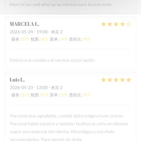
Merci à l'accueil ainsi qu'au service sans fausse note
MARCELA
L
2026-05-24
- 19:00 - 来宾 2
服务
:
5
/5
氛围
:
4
/5
菜单
:
4
/5
质价比
:
4
/5
Deliciosa la comida y el servicio extra rapido
Luis
L
2026-05-23
- 13:00 - 来宾 2
服务
:
5
/5
氛围
:
5
/5
菜单
:
5
/5
质价比
:
5
/5
Personal muy agradable, comida típica belga a buen precio.
Personal habla español y también facilitan la carta en idiomas
según procedencia del cliente. Albóndigas y estofado
recomendados. Para repetir sin duda.