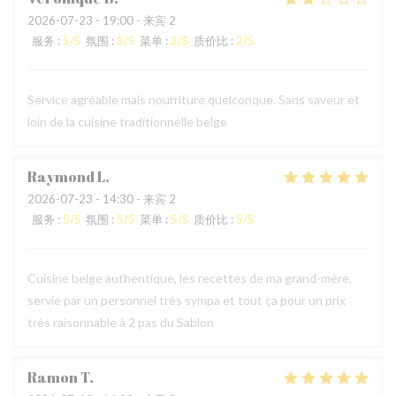
2026-07-23
- 19:00 - 来宾 2
服务
:
5
/5
氛围
:
3
/5
菜单
:
2
/5
质价比
:
2
/5
Service agréable mais nourriture quelconque. Sans saveur et
loin de la cuisine traditionnelle belge
Raymond
L
2026-07-23
- 14:30 - 来宾 2
服务
:
5
/5
氛围
:
5
/5
菜单
:
5
/5
质价比
:
5
/5
Cuisine belge authentique, les recettes de ma grand-mère,
servie par un personnel très sympa et tout ça pour un prix
très raisonnable à 2 pas du Sablon
Ramon
T