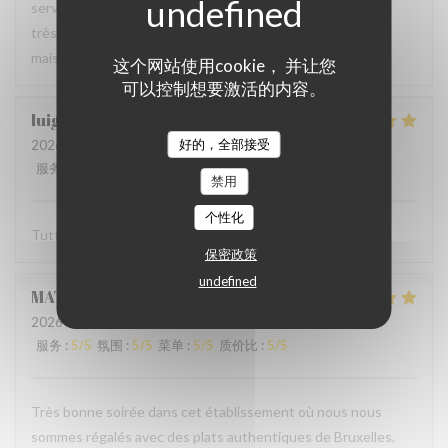
serveur très agréable, les plats sont bien servis et surtout
très bons. Mention spéciale pour la mousse au chocolat
maison !
这个网站使用cookie， 并让您
可以控制想要激活的内容。
luigi
R
好的，全部接受
2026-06-07
- 14:30 - 来宾 2
服务
:
5
/5
氛围
:
5
/5
菜单
:
5
/5
质价比
:
5
/5
禁用
个性化
Tutto molto buono. Carbonade buonissima
保密政策
undefined
MATHIEU
M
2026-06-07
- 19:00 - 来宾 2
服务
:
5
/5
氛围
:
5
/5
菜单
:
5
/5
质价比
:
5
/5
Très bonne soirée dans cet établissement où nous nous
sommes régalés avec des plats authentiques de Bruxelles.