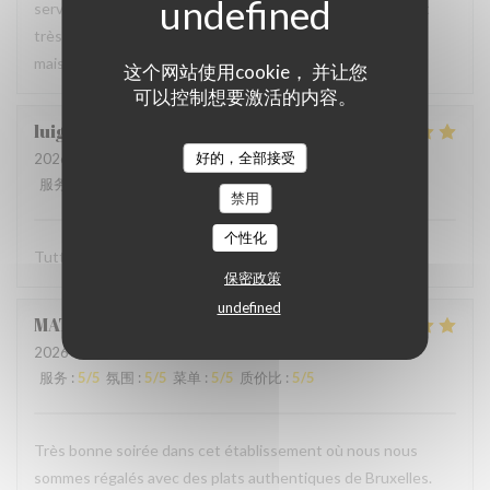
serveur très agréable, les plats sont bien servis et surtout
très bons. Mention spéciale pour la mousse au chocolat
maison !
这个网站使用cookie， 并让您
可以控制想要激活的内容。
luigi
R
好的，全部接受
2026-06-07
- 14:30 - 来宾 2
服务
:
5
/5
氛围
:
5
/5
菜单
:
5
/5
质价比
:
5
/5
禁用
个性化
Tutto molto buono. Carbonade buonissima
保密政策
undefined
MATHIEU
M
2026-06-07
- 19:00 - 来宾 2
服务
:
5
/5
氛围
:
5
/5
菜单
:
5
/5
质价比
:
5
/5
Très bonne soirée dans cet établissement où nous nous
sommes régalés avec des plats authentiques de Bruxelles.