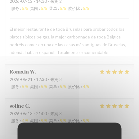
2026-07-12
- 14:30 - 来宾 2
服务
:
5
/5
氛围
:
5
/5
菜单
:
5
/5
质价比
:
5
/5
El mejor restaurante de toda Bruselas para probar todos los
platos típicos belgas, la mejor carbonnade de toda Bélgica,
podréis comer en una de las casas más antiguas de Bruselas,
además hablan español! Totalmente recomendable
Romain
W
2026-06-21
- 12:30 - 来宾 3
服务
:
5
/5
氛围
:
5
/5
菜单
:
5
/5
质价比
:
4
/5
soline
C
2026-06-13
- 21:00 - 来宾 3
服务
:
4
/5
氛围
:
5
/5
菜单
:
5
/5
质价比
:
5
/5