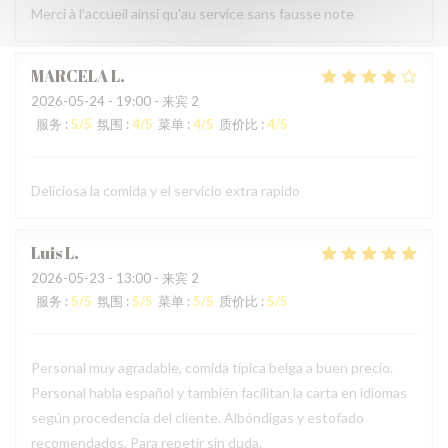
Merci à l'accueil ainsi qu'au service sans fausse note
MARCELA
L
2026-05-24
- 19:00 - 来宾 2
服务
:
5
/5
氛围
:
4
/5
菜单
:
4
/5
质价比
:
4
/5
Deliciosa la comida y el servicio extra rapido
Luis
L
2026-05-23
- 13:00 - 来宾 2
服务
:
5
/5
氛围
:
5
/5
菜单
:
5
/5
质价比
:
5
/5
Personal muy agradable, comida típica belga a buen precio.
Personal habla español y también facilitan la carta en idiomas
según procedencia del cliente. Albóndigas y estofado
recomendados. Para repetir sin duda.