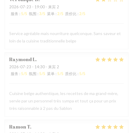
2026-07-23
- 19:00 - 来宾 2
服务
:
5
/5
氛围
:
3
/5
菜单
:
2
/5
质价比
:
2
/5
Service agréable mais nourriture quelconque. Sans saveur et
loin de la cuisine traditionnelle belge
Raymond
L
2026-07-23
- 14:30 - 来宾 2
服务
:
5
/5
氛围
:
5
/5
菜单
:
5
/5
质价比
:
5
/5
Cuisine belge authentique, les recettes de ma grand-mère,
servie par un personnel très sympa et tout ça pour un prix
très raisonnable à 2 pas du Sablon
Ramon
T