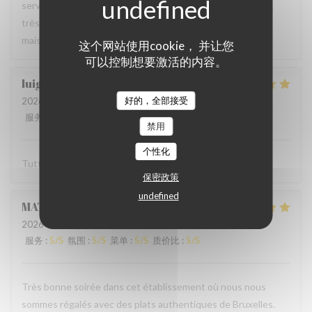
serveur très agréable, les plats sont bien servis et surtout
très bons. Mention spéciale pour la mousse au chocolat
maison !
这个网站使用cookie， 并让您
可以控制想要激活的内容。
luigi
R
好的，全部接受
2026-06-07
- 14:30 - 来宾 2
服务
:
5
/5
氛围
:
5
/5
菜单
:
5
/5
质价比
:
5
/5
禁用
个性化
Tutto molto buono. Carbonade buonissima
保密政策
undefined
MATHIEU
M
2026-06-07
- 19:00 - 来宾 2
服务
:
5
/5
氛围
:
5
/5
菜单
:
5
/5
质价比
:
5
/5
Très bonne soirée dans cet établissement où nous nous
sommes régalés avec des plats authentiques de Bruxelles.