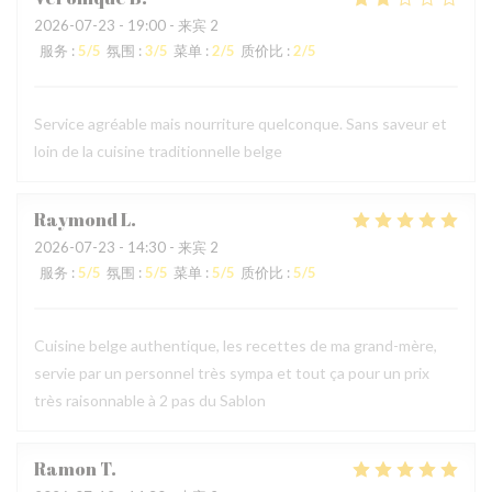
2026-07-23
- 19:00 - 来宾 2
服务
:
5
/5
氛围
:
3
/5
菜单
:
2
/5
质价比
:
2
/5
Service agréable mais nourriture quelconque. Sans saveur et
loin de la cuisine traditionnelle belge
Raymond
L
2026-07-23
- 14:30 - 来宾 2
服务
:
5
/5
氛围
:
5
/5
菜单
:
5
/5
质价比
:
5
/5
Cuisine belge authentique, les recettes de ma grand-mère,
servie par un personnel très sympa et tout ça pour un prix
très raisonnable à 2 pas du Sablon
Ramon
T