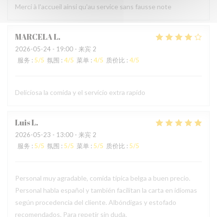
Merci à l'accueil ainsi qu'au service sans fausse note
MARCELA
L
2026-05-24
- 19:00 - 来宾 2
服务
:
5
/5
氛围
:
4
/5
菜单
:
4
/5
质价比
:
4
/5
Deliciosa la comida y el servicio extra rapido
Luis
L
2026-05-23
- 13:00 - 来宾 2
服务
:
5
/5
氛围
:
5
/5
菜单
:
5
/5
质价比
:
5
/5
Personal muy agradable, comida típica belga a buen precio.
Personal habla español y también facilitan la carta en idiomas
según procedencia del cliente. Albóndigas y estofado
recomendados. Para repetir sin duda.