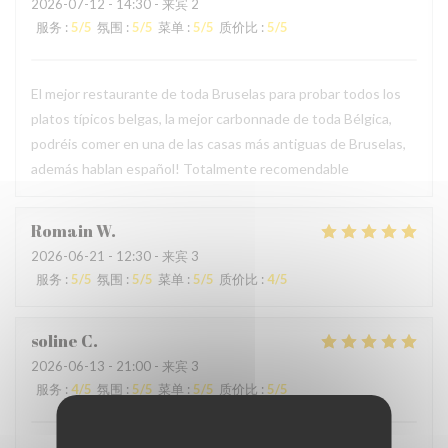
2026-07-12
- 14:30 - 来宾 2
服务
:
5
/5
氛围
:
5
/5
菜单
:
5
/5
质价比
:
5
/5
El mejor restaurante de toda Bruselas para probar todos los
platos típicos belgas, la mejor carbonnade de toda Bélgica,
podréis comer en una de las casas más antiguas de Bruselas,
además hablan español! Totalmente recomendable
Romain
W
2026-06-21
- 12:30 - 来宾 3
服务
:
5
/5
氛围
:
5
/5
菜单
:
5
/5
质价比
:
4
/5
soline
C
2026-06-13
- 21:00 - 来宾 3
服务
:
4
/5
氛围
:
5
/5
菜单
:
5
/5
质价比
:
5
/5