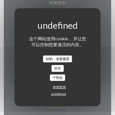
经营类型
传统餐厅, 熟食
服务
拿走订单, 盖的露台, 私人租用, 公共停车场, 无线
这个网站使用cookie， 并让您
上网, 熟食店
可以控制想要激活的内容。
支付方式
好的，全部接受
欧洲卡/万事达卡, Bancontact / Mister Cash, 现
金, 签证, 借记卡
禁用
个性化
保密政策
undefined
营业时间