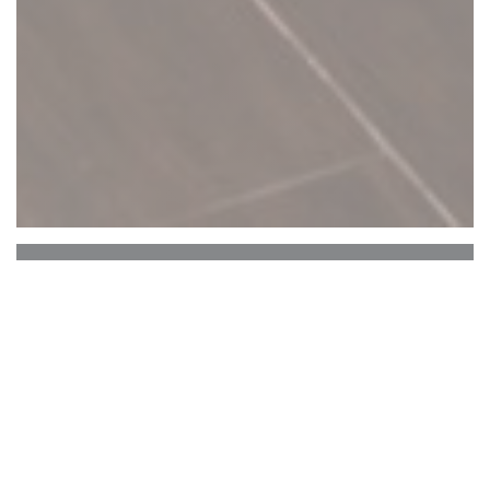
C'est bon c'est belge
C’est Bon C’est Belge
CONCEPT
: Epicerie fine, traiteur et restaurant