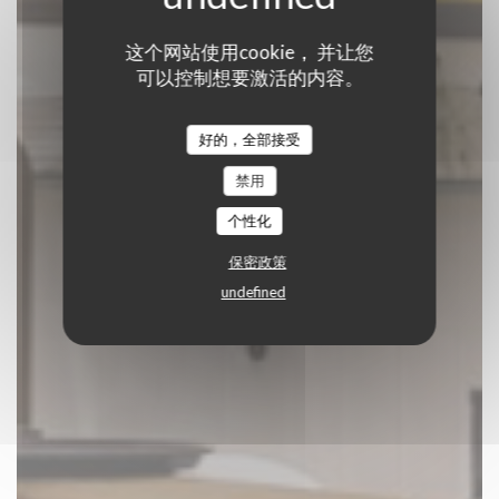
这个网站使用cookie， 并让您
C'est bon c'est belge
可以控制想要激活的内容。
传统餐厅
|
BRUXELLES
好的，全部接受
禁用
预订餐位
个性化
保密政策
undefined