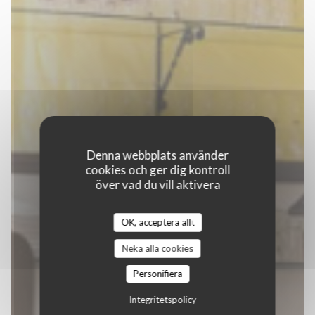
Denna webbplats använder
cookies och ger dig kontroll
över vad du vill aktivera
C'est bon c'est belge
OK, acceptera allt
|
BRUXELLES
Neka alla cookies
Personifiera
BOKA ETT BORD
Integritetspolicy