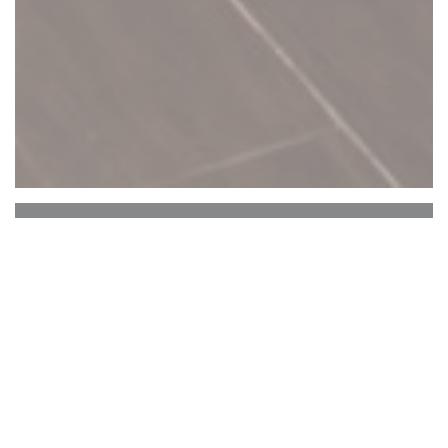
C'est bon c'est belge
C’est Bon C’est Belge
CONCEPT
: Epicerie fine, traiteur et restaurant
100% spécialités et plats traditionnels belges, à