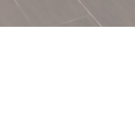
lge
% spécialités et plats
orter.
les vends” !