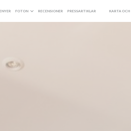
ENYER
FOTON
RECENSIONER
PRESSARTIKLAR
KARTA OCH
((ÖPPNAS I ETT 
((ÖPPNAS I ET