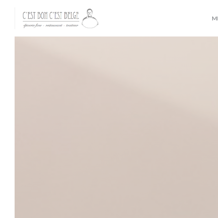
Cookie- hanteringspanel
M