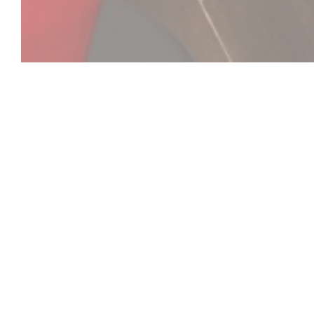
C'est bon c'est be
C’est Bon C’est Belge
CONCEPT
: Epicerie fine, traiteur et restaurant 100
traditionnels belges, à consommer sur place ou à emp
“Ma grand-mère en faisait, ma mère en fait, et moi je 