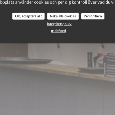
 c'est belge
bplats använder cookies och ger dig kontroll över vad du vil
OK, acceptera allt
Neka alla cookies
Personifiera
Integritetspolicy
undefined