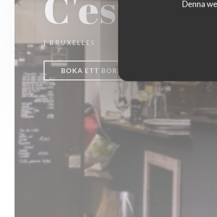
C'est bon
Denna web
|
BRUXELLES
BOKA ETT BORD