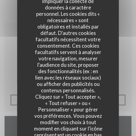
impliquer la collecte de
données à caractère
personnel. Les cookies dits «
nécessaires » sont
obligatoires et installés par
défaut. D'autres cookies
04/04/2014
facultatifs nécessitent votre
Les plats pays
consentement. Ces cookies
facultatifs servent à analyser
votre navigation, mesurer
l'audience du site, proposer
des fonctionnalités (ex : en
Plus belge que cette carte ça ne doit pas être
lien avec les réseaux sociaux)
tellement courant.
ou afficher des publicités ou
contenus personnalisés.
Cliquez sur « Tout accepter »,
((OUVRE UNE NOUVELLE F
VOIR L'ARTICLE
« Tout refuser » ou «
Personnaliser » pour gérer
vos préférences. Vous pouvez
modifier vos choix à tout
moment en cliquant sur l'icône
Accès/Contact
représentant un cookie en bas