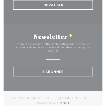
PRIVATISER
Newsletter
*
Inscrivez-vous à notre lettre d'information pour recevoir des
communications personnalisées et des offres marketing par
courriel.
S'ABONNER
© 2026 C'EST BON C'EST BELGE — CRÉATION DE SITE INTERNET
((OUVRE UNE NOUVELLE 
RESTAURANT AVEC
ZENCHEF