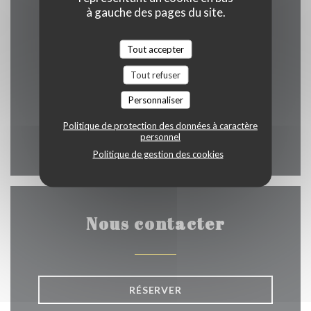
à gauche des pages du site.
Tout accepter
((ouvre une no
Rue de Rollebeek 3-5 1000 Bruxelles
Tout refuser
02 512 29 99
Personnaliser
bilou1929@hotmail.fr
Politique de protection des données à caractère
personnel
Facebook ((ouvre une nouvel
Politique de gestion des cookies
Nous contacter
RÉSERVER