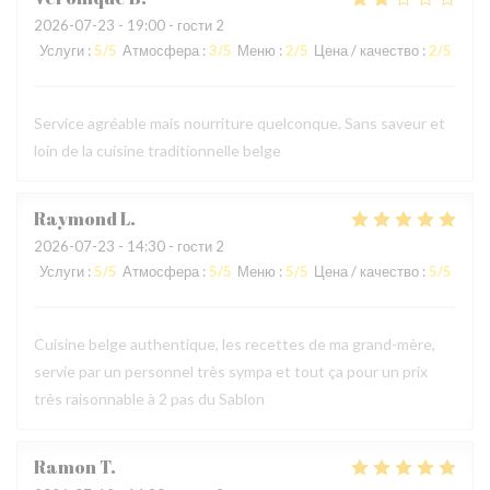
2026-07-23
- 19:00 - гости 2
Услуги
:
5
/5
Атмосфера
:
3
/5
Меню
:
2
/5
Цена / качество
:
2
/5
Service agréable mais nourriture quelconque. Sans saveur et
loin de la cuisine traditionnelle belge
Raymond
L
2026-07-23
- 14:30 - гости 2
Услуги
:
5
/5
Атмосфера
:
5
/5
Меню
:
5
/5
Цена / качество
:
5
/5
Cuisine belge authentique, les recettes de ma grand-mère,
servie par un personnel très sympa et tout ça pour un prix
très raisonnable à 2 pas du Sablon
Ramon
T