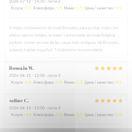
2026-07-12
- 14:30 - гости 2
Услуги
:
5
/5
Атмосфера
:
5
/5
Меню
:
5
/5
Цена / качество
:
5
/5
El mejor restaurante de toda Bruselas para probar todos los
platos típicos belgas, la mejor carbonnade de toda Bélgica,
podréis comer en una de las casas más antiguas de Bruselas,
además hablan español! Totalmente recomendable
Romain
W
2026-06-21
- 12:30 - гости 3
Услуги
:
5
/5
Атмосфера
:
5
/5
Меню
:
5
/5
Цена / качество
:
4
/5
soline
C
2026-06-13
- 21:00 - гости 3
Услуги
:
4
/5
Атмосфера
:
5
/5
Меню
:
5
/5
Цена / качество
:
5
/5