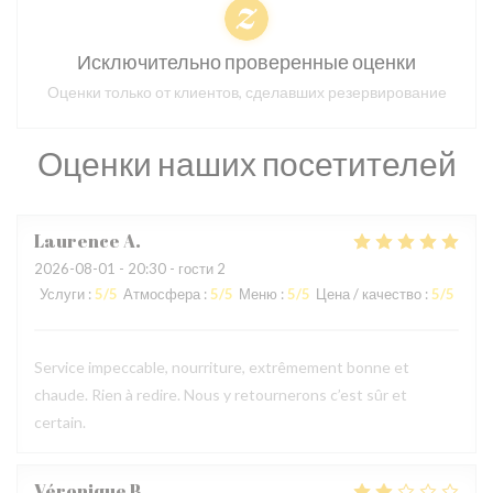
Исключительно проверенные оценки
Оценки только от клиентов, сделавших резервирование
Оценки наших посетителей
Laurence
A
2026-08-01
- 20:30 - гости 2
Услуги
:
5
/5
Атмосфера
:
5
/5
Меню
:
5
/5
Цена / качество
:
5
/5
Service impeccable, nourriture, extrêmement bonne et
chaude. Rien à redire. Nous y retournerons c’est sûr et
certain.
Véronique
B