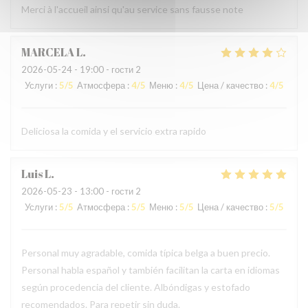
Merci à l'accueil ainsi qu'au service sans fausse note
MARCELA
L
2026-05-24
- 19:00 - гости 2
Услуги
:
5
/5
Атмосфера
:
4
/5
Меню
:
4
/5
Цена / качество
:
4
/5
Deliciosa la comida y el servicio extra rapido
Luis
L
2026-05-23
- 13:00 - гости 2
Услуги
:
5
/5
Атмосфера
:
5
/5
Меню
:
5
/5
Цена / качество
:
5
/5
Personal muy agradable, comida típica belga a buen precio.
Personal habla español y también facilitan la carta en idiomas
según procedencia del cliente. Albóndigas y estofado
recomendados. Para repetir sin duda.