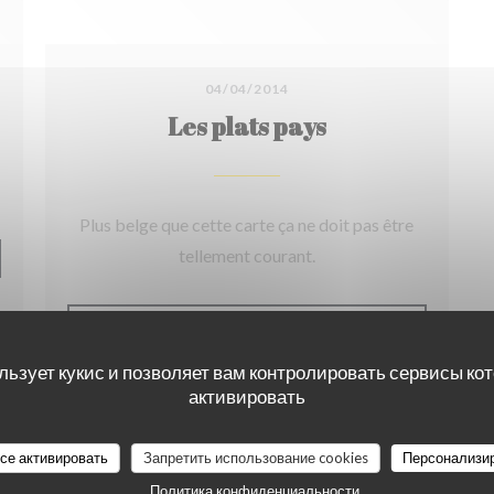
04/04/2014
Les plats pays
Plus belge que cette carte ça ne doit pas être
tellement courant.
ВАЕТСЯ В НОВОМ ОКНЕ))
((ОТКРЫВАЕТСЯ 
СМОТРЕТЬ СТАТЬЮ В ПРЕССЕ
льзует кукис и позволяет вам контролировать сервисы ко
активировать
все активировать
Запретить использование cookies
Персонализи
Политика конфиденциальности