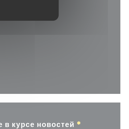
 в новом окне))
овом окне))
е в курсе новостей
*