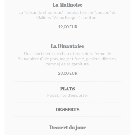
La Malinoise
La "César de chez nous" : poulet fermier "coucou" de
Malines "Vieux Bruges", croûtons
19,00 EUR
La Dinantaise
Un assortiment de charcuteries de la ferme de
Sauvenière (Foie gras, magret fumé, gesiers, rillettes,
terrine) et sa garniture
23,00 EUR
PLATS
Possibilité d'emporter
DESSERTS
Dessert du jour