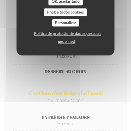
OK, aceitar tudo
Proíbe todos cookies
Stoemp saucisse
Personalizar
14,00 EUR
Política de proteção de dados pessoais
undefined
Vol au vent
14,00 EUR
DESSERT AU CHOIX
C'est bon c'est Belge : Le Lunch
De 17.00€ à 21.00 €
ENTRÉES ET SALADES
Au choix