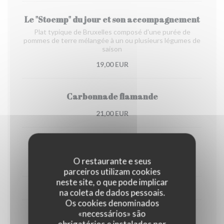
Le "Stoemp" du jour et son accompagnement
Plat typique de Bruxelles composé d'une purée de
pommes de terre mélangée à un ou plusieurs légumes de
saison
19,00 EUR
Carbonnade flamande
21,00 EUR
Waterzooi de poulet
O restaurante e seus
20,00 EUR
parceiros utilizam cookies
neste site, o que pode implicar
EN SAISON, DE FIN OCTOBRE À DÉBUT AVRIL
na coleta de dados pessoais.
Os cookies denominados
«necessários» são
Chicons gratin
obrigatórios e instalados por