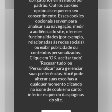
Endives, jambon, purée, fromage
padrão. Outros cookies
opcionais requerem seu
23,00 EUR
consentimento. Esses cookies
opcionais servem para
analisar sua navegação, medir
Bruxiflette
a audiência do site, oferecer
Pomme de terre, chicons, lardons, fromage
funcionalidades (por exemplo,
23,00 EUR
relacionadas às redes sociais)
ou exibir publicidade ou
conteúdos personalizados.
Et pour nos Ketjes
Clique em 'OK, aceitar tudo',
'Recusar tudo' ou
Gamins
'Personalizar' para gerenciar
10,00 EUR
suas preferências. Você pode
alterar suas escolhas a
qualquer momento clicando
PLAT AU CHOIX
no ícone de cookie no canto
inferior esquerdo das páginas
do site.
Boulettes tomate
14,00 EUR