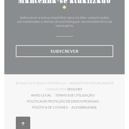
Mantenha-se atualizado
*
Subscrever a nossa newsletter para receber comunicações
personalizadas e ofertas de marketing por correio eletrónico da
nossa parte.
SUBSCREVER
© 2026 C'EST BON C'EST BELGE — WEBSITE DO RESTAURANTE
((ABRE NUMA NOVA JANELA)
CRIADO POR
ZENCHEF
AVISO LEGAL
TERMOS DE UTILIZAÇÃO
((ABRE NUMA NOVA JANELA))
((ABRE NUMA NOVA JANELA))
POLÍTICA DE PROTEÇÃO DE DADOS PESSOAIS
((ABRE NUMA NOVA JANELA))
POLÍTICA DE COOKIES
ACESSIBILIDADE
((ABRE NUMA NOVA JANELA))
((ABRE NUMA NOVA JANELA