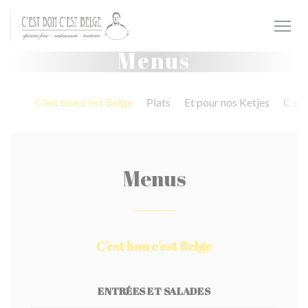
Painel de Gerenciamento de Cookies
Menus
C'est bon c'est Belge
Plats
Et pour nos Ketjes
C'est
Menus
C'est bon c'est Belge
ENTRÉES ET SALADES