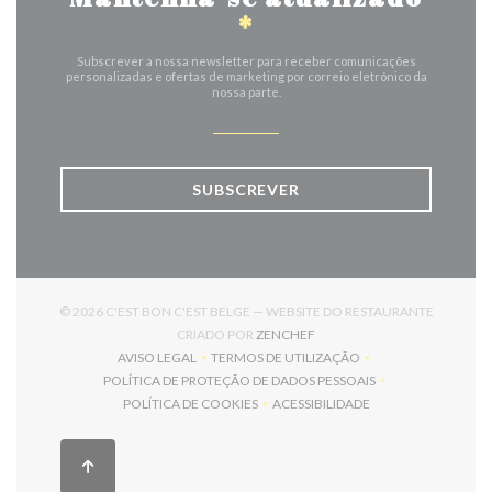
*
Subscrever a nossa newsletter para receber comunicações
personalizadas e ofertas de marketing por correio eletrónico da
nossa parte.
SUBSCREVER
© 2026 C'EST BON C'EST BELGE — WEBSITE DO RESTAURANTE
((ABRE NUMA NOVA JANELA)
CRIADO POR
ZENCHEF
AVISO LEGAL
TERMOS DE UTILIZAÇÃO
((ABRE NUMA NOVA JANELA))
((ABRE NUMA NOVA JANELA))
POLÍTICA DE PROTEÇÃO DE DADOS PESSOAIS
((ABRE NUMA NOVA JANELA))
POLÍTICA DE COOKIES
ACESSIBILIDADE
((ABRE NUMA NOVA JANELA))
((ABRE NUMA NOVA JANELA