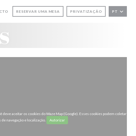
ACTO
RESERVAR UMA MESA
PRIVATIZAÇÃO
PT
ANELA))
A JANELA))
s
ocê deve aceitar os cookies do Waze Map (Google). Esses cookies podem coletar
 de navegação e localização.
Autorizar