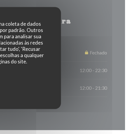
rário de abertura
 na coleta de dados
 por padrão. Outros
 para analisar sua
elacionadas às redes
tar tudo', 'Recusar
Fechado
 escolhas a qualquer
nas do site.
12:00 - 22:30
12:00 - 21:30