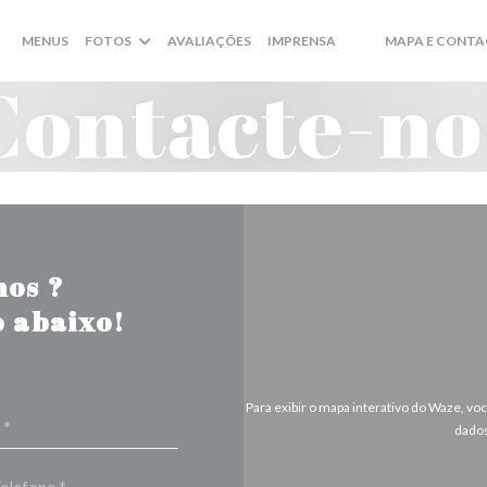
MENUS
FOTOS
AVALIAÇÕES
IMPRENSA
MAPA E CONT
((ABRE NUMA NOVA J
((ABRE NUMA NOV
Contacte-no
nos ?
 abaixo!
Para exibir o mapa interativo do Waze, v
dados