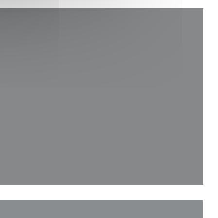
va janela))
anela))