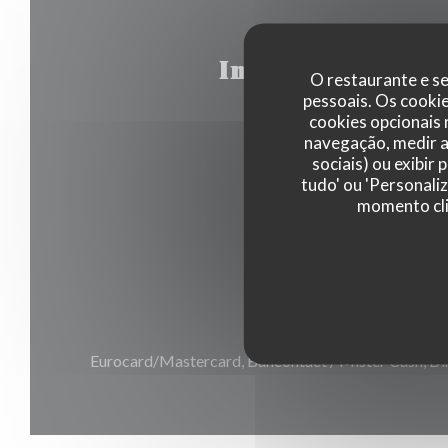
Informações ger
O restaurante e se
pessoais. Os cooki
cookies opcionais
navegação, medir a 
Tipo de empresa
sociais) ou exibir
tudo' ou 'Personali
Restaurante Tradicional
momento cli
Serviços
Privatização
Métodos de pagamento
Eurocard/Mastercard, Bancontact / Mister Cash, Din