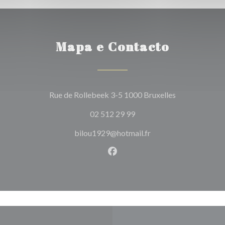
Mapa e Contacto
((abre numa no
Rue de Rollebeek 3-5 1000 Bruxelles
02 512 29 99
bilou1929@hotmail.fr
Facebook ((abre numa nova j