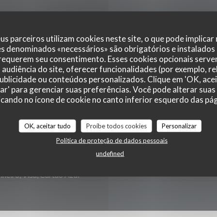
ais
Ho
us parceiros utilizam cookies neste site, o que pode implicar
es denominados «necessários» são obrigatórios e instalados
 requerem seu consentimento. Esses cookies opcionais servem
audiência do site, oferecer funcionalidades (por exemplo, r
 publicidade ou conteúdos personalizados. Clique em 'OK, acei
Seg
-
Qua
zar' para gerenciar suas preferências. Você pode alterar suas
cando no ícone de cookie no canto inferior esquerdo das pági
Qui
-
Sab
OK, aceitar tudo
Proíbe todos cookies
Personalizar
Política de proteção de dados pessoais
Domingo
undefined
heiro, Visa, Cartão Azul