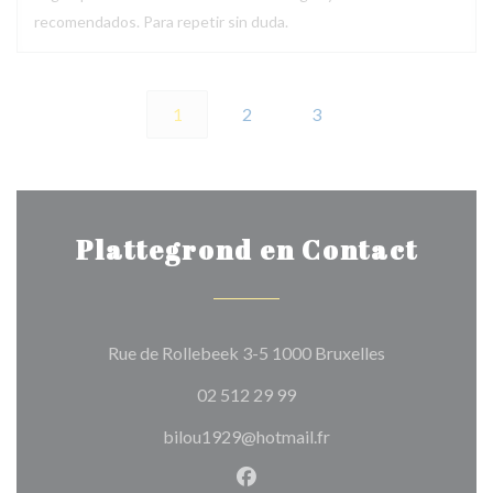
recomendados. Para repetir sin duda.
1
2
3
Plattegrond en Contact
((opent in een
Rue de Rollebeek 3-5 1000 Bruxelles
02 512 29 99
bilou1929@hotmail.fr