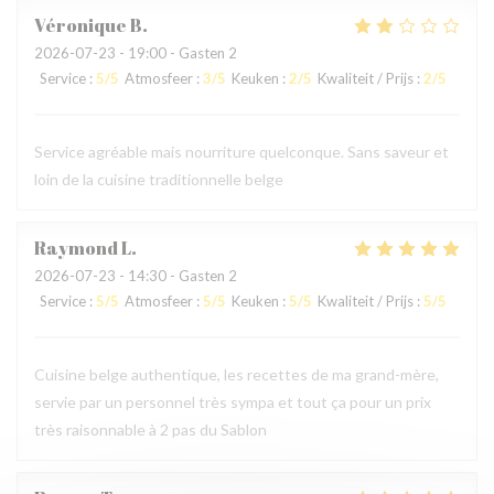
Véronique
B
2026-07-23
- 19:00 - Gasten 2
Service
:
5
/5
Atmosfeer
:
3
/5
Keuken
:
2
/5
Kwaliteit / Prijs
:
2
/5
Service agréable mais nourriture quelconque. Sans saveur et
loin de la cuisine traditionnelle belge
Raymond
L
2026-07-23
- 14:30 - Gasten 2
Service
:
5
/5
Atmosfeer
:
5
/5
Keuken
:
5
/5
Kwaliteit / Prijs
:
5
/5
Cuisine belge authentique, les recettes de ma grand-mère,
servie par un personnel très sympa et tout ça pour un prix
très raisonnable à 2 pas du Sablon