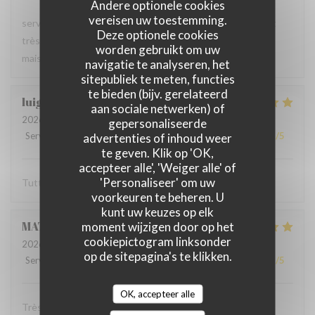
Andere optionele cookies
vereisen uw toestemming.
serveur très agréable, les plats sont bien servis et surtout
Deze optionele cookies
très bons. Mention spéciale pour la mousse au chocolat
worden gebruikt om uw
maison !
navigatie te analyseren, het
sitepubliek te meten, functies
te bieden (bijv. gerelateerd
luigi
R
aan sociale netwerken) of
2026-06-07
- 14:30 - Gasten 2
gepersonaliseerde
Service
:
5
/5
Atmosfeer
advertenties of inhoud weer
:
5
/5
Keuken
:
5
/5
Kwaliteit / Prijs
:
5
/5
te geven. Klik op 'OK,
accepteer alle', 'Weiger alle' of
'Personaliseer' om uw
Tutto molto buono. Carbonade buonissima
voorkeuren te beheren. U
kunt uw keuzes op elk
MATHIEU
M
moment wijzigen door op het
cookiepictogram linksonder
2026-06-07
- 19:00 - Gasten 2
op de sitepagina's te klikken.
Service
:
5
/5
Atmosfeer
:
5
/5
Keuken
:
5
/5
Kwaliteit / Prijs
:
5
/5
OK, accepteer alle
Très bonne soirée dans cet établissement où nous nous