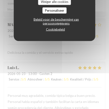
Weiger alle cookies
sommes régalés avec des plats authentiques de Bruxelles.
Merci à l'accueil ainsi qu'au service sans fausse note
Personaliseer
Beleid voor de bescherming van
persoonsgegevens
MARCELA
L
Cookiebeleid
2026-05-24
- 19:00 - Gasten 2
Service
:
5
/5
Atmosfeer
:
4
/5
Keuken
:
4
/5
Kwaliteit / Prijs
:
4
/5
Deliciosa la comida y el servicio extra rapido
Luis
L
2026-05-23
- 13:00 - Gasten 2
Service
:
5
/5
Atmosfeer
:
5
/5
Keuken
:
5
/5
Kwaliteit / Prijs
:
5
/5
Personal muy agradable, comida típica belga a buen precio.
Personal habla español y también facilitan la carta en idiomas
según procedencia del cliente. Albóndigas y estofado