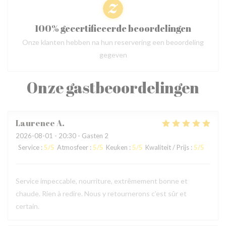
100% gecertificeerde beoordelingen
Onze klanten hebben na hun reservering een beoordeling
gegeven
Onze gastbeoordelingen
Laurence
A
2026-08-01
- 20:30 - Gasten 2
Service
:
5
/5
Atmosfeer
:
5
/5
Keuken
:
5
/5
Kwaliteit / Prijs
:
5
/5
Service impeccable, nourriture, extrêmement bonne et
chaude. Rien à redire. Nous y retournerons c’est sûr et
certain.