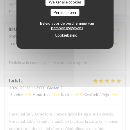
Weiger alle cookies
sommes régalés avec des plats authentiques de Bruxelles.
Merci à l'accueil ainsi qu'au service sans fausse note
Personaliseer
Beleid voor de bescherming van
persoonsgegevens
MARCELA
L
Cookiebeleid
2026-05-24
- 19:00 - Gasten 2
Service
:
5
/5
Atmosfeer
:
4
/5
Keuken
:
4
/5
Kwaliteit / Prijs
:
4
/5
Deliciosa la comida y el servicio extra rapido
Luis
L
2026-05-23
- 13:00 - Gasten 2
Service
:
5
/5
Atmosfeer
:
5
/5
Keuken
:
5
/5
Kwaliteit / Prijs
:
5
/5
Personal muy agradable, comida típica belga a buen precio.
Personal habla español y también facilitan la carta en idiomas
según procedencia del cliente. Albóndigas y estofado