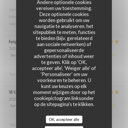
Andere optionele cookies
vereisen uw toestemming.
serveur très agréable, les plats sont bien servis et surtout
Deze optionele cookies
très bons. Mention spéciale pour la mousse au chocolat
worden gebruikt om uw
maison !
navigatie te analyseren, het
sitepubliek te meten, functies
te bieden (bijv. gerelateerd
luigi
R
aan sociale netwerken) of
2026-06-07
- 14:30 - Gasten 2
gepersonaliseerde
Service
:
5
/5
Atmosfeer
advertenties of inhoud weer
:
5
/5
Keuken
:
5
/5
Kwaliteit / Prijs
:
5
/5
te geven. Klik op 'OK,
accepteer alle', 'Weiger alle' of
'Personaliseer' om uw
Tutto molto buono. Carbonade buonissima
voorkeuren te beheren. U
kunt uw keuzes op elk
MATHIEU
M
moment wijzigen door op het
cookiepictogram linksonder
2026-06-07
- 19:00 - Gasten 2
op de sitepagina's te klikken.
Service
:
5
/5
Atmosfeer
:
5
/5
Keuken
:
5
/5
Kwaliteit / Prijs
:
5
/5
OK, accepteer alle
Très bonne soirée dans cet établissement où nous nous