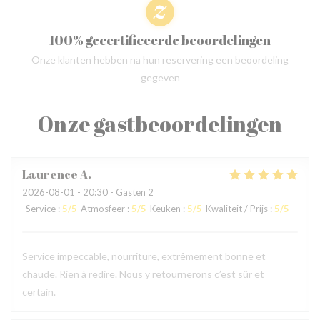
100% gecertificeerde beoordelingen
Onze klanten hebben na hun reservering een beoordeling
gegeven
Onze gastbeoordelingen
Laurence
A
2026-08-01
- 20:30 - Gasten 2
Service
:
5
/5
Atmosfeer
:
5
/5
Keuken
:
5
/5
Kwaliteit / Prijs
:
5
/5
Service impeccable, nourriture, extrêmement bonne et
chaude. Rien à redire. Nous y retournerons c’est sûr et
certain.