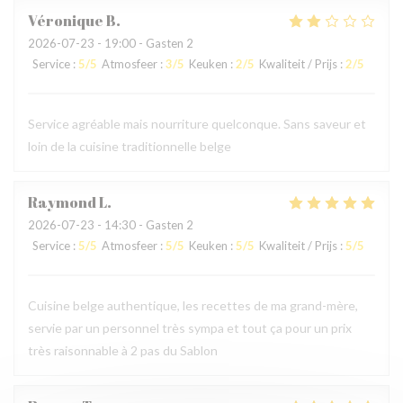
Véronique
B
2026-07-23
- 19:00 - Gasten 2
Service
:
5
/5
Atmosfeer
:
3
/5
Keuken
:
2
/5
Kwaliteit / Prijs
:
2
/5
Service agréable mais nourriture quelconque. Sans saveur et
loin de la cuisine traditionnelle belge
Raymond
L
2026-07-23
- 14:30 - Gasten 2
Service
:
5
/5
Atmosfeer
:
5
/5
Keuken
:
5
/5
Kwaliteit / Prijs
:
5
/5
Cuisine belge authentique, les recettes de ma grand-mère,
servie par un personnel très sympa et tout ça pour un prix
très raisonnable à 2 pas du Sablon