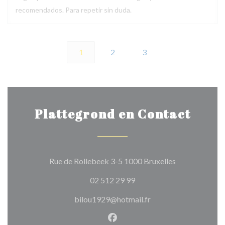
recomendados. Para repetir sin duda.
1
2
3
Plattegrond en Contact
((opent in een
Rue de Rollebeek 3-5 1000 Bruxelles
02 512 29 99
bilou1929@hotmail.fr