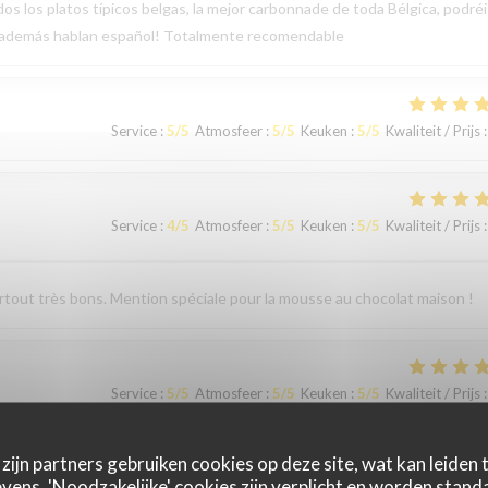
os los platos típicos belgas, la mejor carbonnade de toda Bélgica, podréi
, además hablan español! Totalmente recomendable
Service
:
5
/5
Atmosfeer
:
5
/5
Keuken
:
5
/5
Kwaliteit / Prijs
:
Service
:
4
/5
Atmosfeer
:
5
/5
Keuken
:
5
/5
Kwaliteit / Prijs
:
surtout très bons. Mention spéciale pour la mousse au chocolat maison !
Service
:
5
/5
Atmosfeer
:
5
/5
Keuken
:
5
/5
Kwaliteit / Prijs
:
zijn partners gebruiken cookies op deze site, wat kan leiden
ens. 'Noodzakelijke' cookies zijn verplicht en worden standa