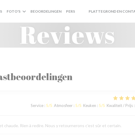
S
FOTO'S
BEOORDELINGEN
PERS
PLATTEGROND EN CONT
((OPENT IN EEN NIEUW VENSTE
((OPENT IN EEN NIEUW VENS
Reviews
astbeoordelingen
Service
:
5
/5
Atmosfeer
:
5
/5
Keuken
:
5
/5
Kwaliteit / Prijs
:
 chaude. Rien à redire. Nous y retournerons c’est sûr et certain.