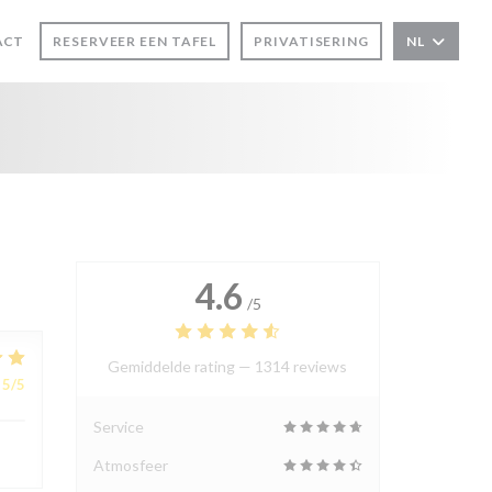
ACT
RESERVEER EEN TAFEL
PRIVATISERING
NL
R))
TER))
4.6
/5
Gemiddelde rating —
1314 reviews
5
/5
Service
Atmosfeer