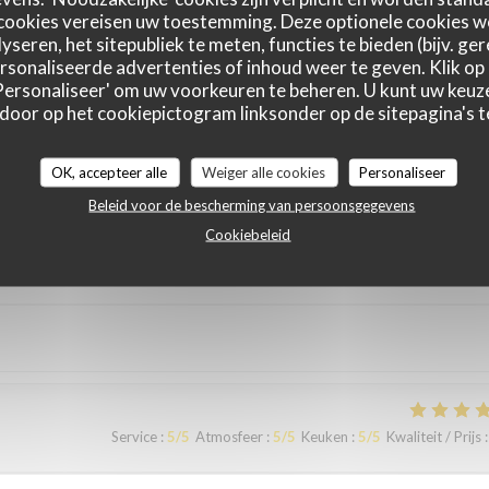
cookies vereisen uw toestemming. Deze optionele cookies 
yseren, het sitepubliek te meten, functies te bieden (bijv. ge
sonaliseerde advertenties of inhoud weer te geven. Klik op '
Service
:
5
/5
Atmosfeer
:
5
/5
Keuken
:
5
/5
Kwaliteit / Prijs
:
 'Personaliseer' om uw voorkeuren te beheren. U kunt uw keu
 door op het cookiepictogram linksonder op de sitepagina's te
ous sommes régalés avec des plats authentiques de Bruxelles. Merci à
OK, accepteer alle
Weiger alle cookies
Personaliseer
Beleid voor de bescherming van persoonsgegevens
Cookiebeleid
Service
:
5
/5
Atmosfeer
:
4
/5
Keuken
:
4
/5
Kwaliteit / Prijs
:
Service
:
5
/5
Atmosfeer
:
5
/5
Keuken
:
5
/5
Kwaliteit / Prijs
: