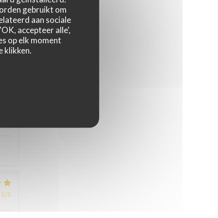
worden gebruikt om
relateerd aan sociale
OK, accepteer alle',
5
/5
zes op elk moment
 klikken.
4
/5
5
/5