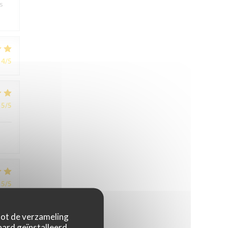
s
4
/5
5
/5
5
/5
 tot de verzameling
ard geïnstalleerd.