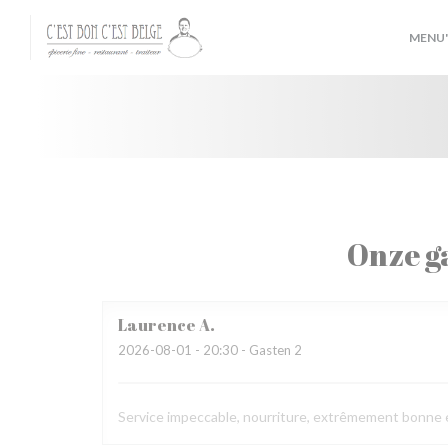
Cookies beheer paneel
MENU'
Onze g
Laurence
A
2026-08-01
- 20:30 - Gasten 2
Service impeccable, nourriture, extrêmement bonne et