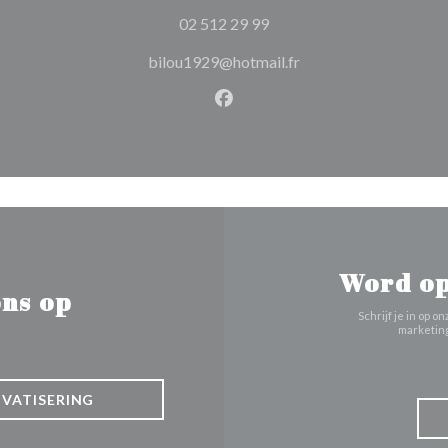
02 512 29 99
bilou1929@hotmail.fr
Facebook ((opent in een nie
Word op
ns op
Schrijf je in op
marketing
IVATISERING