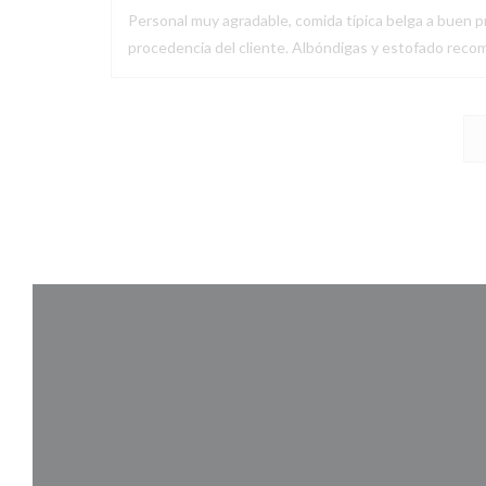
Personal muy agradable, comida típica belga a buen pr
procedencia del cliente. Albóndigas y estofado recom