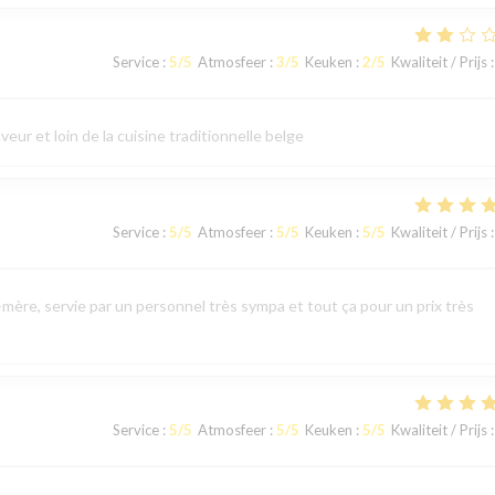
Service
:
5
/5
Atmosfeer
:
3
/5
Keuken
:
2
/5
Kwaliteit / Prijs
:
eur et loin de la cuisine traditionnelle belge
Service
:
5
/5
Atmosfeer
:
5
/5
Keuken
:
5
/5
Kwaliteit / Prijs
:
mère, servie par un personnel très sympa et tout ça pour un prix très
Service
:
5
/5
Atmosfeer
:
5
/5
Keuken
:
5
/5
Kwaliteit / Prijs
: