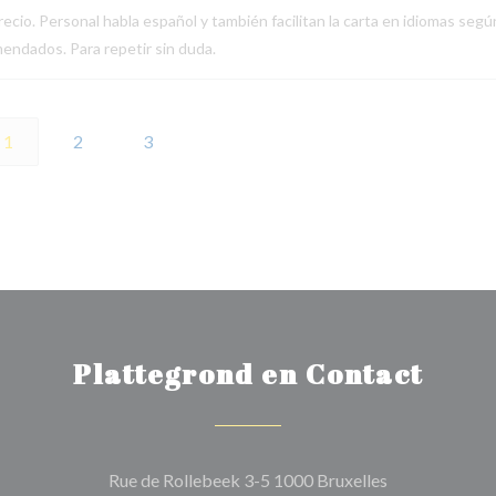
ecio. Personal habla español y también facilitan la carta en idiomas segú
endados. Para repetir sin duda.
1
2
3
Plattegrond en Contact
((opent in een
Rue de Rollebeek 3-5 1000 Bruxelles