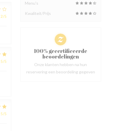
Menu's
Kwaliteit/Prijs
2
/5
100% gecertificeerde
beoordelingen
5
/5
Onze klanten hebben na hun
reservering een beoordeling gegeven
5
/5