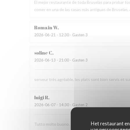
El mejor restaurante de toda Bruselas para probar tod
comer en una de las casas más antiguas de Bruselas
Romain
W
2026-06-21
- 12:30 - Gasten 3
soline
C
2026-06-13
- 21:00 - Gasten 3
serveur très agréable, les plats sont bien servis et 
luigi
R
2026-06-07
- 14:30 - Gasten 2
Het restaurant en 
Tutto molto buono. Carbonade buonissima
van persoonsgegev