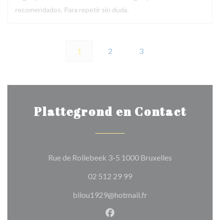
recomendados. Para repetir sin duda.
1
2
3
Plattegrond en Contact
((opent in een
Rue de Rollebeek 3-5 1000 Bruxelles
02 512 29 99
bilou1929@hotmail.fr