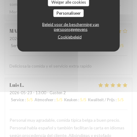
Weiger alle cookies
sommes régalés avec des plats authentiques de Bruxelles.
Merci à l'accueil ainsi qu'au service sans fausse note
Personaliseer
Beleid voor de bescherming van
persoonsgegevens
MARCELA
L
Cookiebeleid
2026-05-24
- 19:00 - Gasten 2
Service
:
5
/5
Atmosfeer
:
4
/5
Keuken
:
4
/5
Kwaliteit / Prijs
:
4
/5
Deliciosa la comida y el servicio extra rapido
Luis
L
2026-05-23
- 13:00 - Gasten 2
Service
:
5
/5
Atmosfeer
:
5
/5
Keuken
:
5
/5
Kwaliteit / Prijs
:
5
/5
Personal muy agradable, comida típica belga a buen precio.
Personal habla español y también facilitan la carta en idiomas
según procedencia del cliente. Albóndigas y estofado