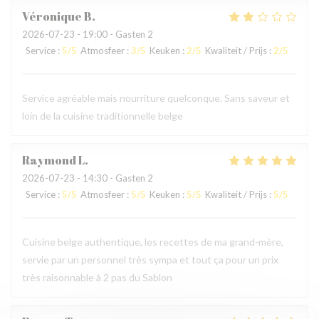
Véronique
B
2026-07-23
- 19:00 - Gasten 2
Service
:
5
/5
Atmosfeer
:
3
/5
Keuken
:
2
/5
Kwaliteit / Prijs
:
2
/5
Service agréable mais nourriture quelconque. Sans saveur et
loin de la cuisine traditionnelle belge
Raymond
L
2026-07-23
- 14:30 - Gasten 2
Service
:
5
/5
Atmosfeer
:
5
/5
Keuken
:
5
/5
Kwaliteit / Prijs
:
5
/5
Cuisine belge authentique, les recettes de ma grand-mère,
servie par un personnel très sympa et tout ça pour un prix
très raisonnable à 2 pas du Sablon