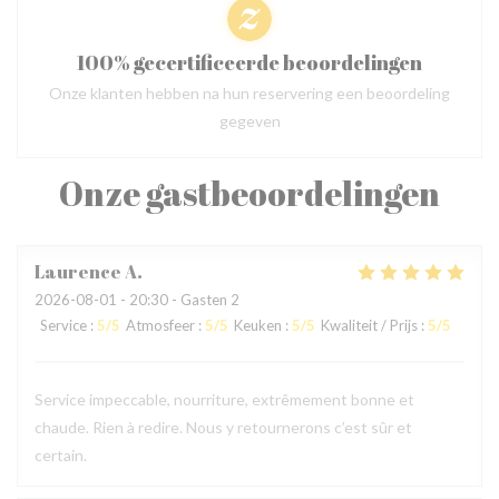
100% gecertificeerde beoordelingen
Onze klanten hebben na hun reservering een beoordeling
gegeven
Onze gastbeoordelingen
Laurence
A
2026-08-01
- 20:30 - Gasten 2
Service
:
5
/5
Atmosfeer
:
5
/5
Keuken
:
5
/5
Kwaliteit / Prijs
:
5
/5
Service impeccable, nourriture, extrêmement bonne et
chaude. Rien à redire. Nous y retournerons c’est sûr et
certain.