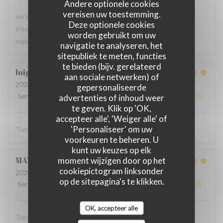
Andere optionele cookies
vereisen uw toestemming.
serveur très agréable, les plats sont bien servis et surtout
Deze optionele cookies
très bons. Mention spéciale pour la mousse au chocolat
worden gebruikt om uw
maison !
navigatie te analyseren, het
sitepubliek te meten, functies
te bieden (bijv. gerelateerd
luigi
R
aan sociale netwerken) of
2026-06-07
- 14:30 - Gasten 2
gepersonaliseerde
Service
:
5
/5
Atmosfeer
advertenties of inhoud weer
:
5
/5
Keuken
:
5
/5
Kwaliteit / Prijs
:
5
/5
te geven. Klik op 'OK,
accepteer alle', 'Weiger alle' of
'Personaliseer' om uw
Tutto molto buono. Carbonade buonissima
voorkeuren te beheren. U
kunt uw keuzes op elk
MATHIEU
M
moment wijzigen door op het
cookiepictogram linksonder
2026-06-07
- 19:00 - Gasten 2
op de sitepagina's te klikken.
Service
:
5
/5
Atmosfeer
:
5
/5
Keuken
:
5
/5
Kwaliteit / Prijs
:
5
/5
OK, accepteer alle
Très bonne soirée dans cet établissement où nous nous