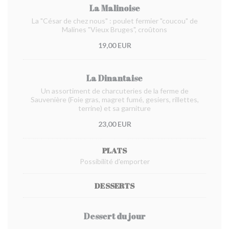
La Malinoise
La "César de chez nous" : poulet fermier "coucou" de
Malines "Vieux Bruges", croûtons
19,00 EUR
La Dinantaise
Un assortiment de charcuteries de la ferme de
Sauvenière (Foie gras, magret fumé, gesiers, rillettes,
terrine) et sa garniture
23,00 EUR
PLATS
Possibilité d'emporter
DESSERTS
Dessert du jour