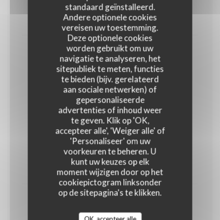
standaard geïnstalleerd.
Endives, jambon, purée, fromage
Andere optionele cookies
23,00 EUR
vereisen uw toestemming.
Deze optionele cookies
worden gebruikt om uw
Bruxiflette
navigatie te analyseren, het
Pomme de terre, chicons, lardons, fromage
sitepubliek te meten, functies
te bieden (bijv. gerelateerd
23,00 EUR
aan sociale netwerken) of
gepersonaliseerde
advertenties of inhoud weer
Et pour nos Ketjes
te geven. Klik op 'OK,
Gamins
accepteer alle', 'Weiger alle' of
10,00 EUR
'Personaliseer' om uw
voorkeuren te beheren. U
kunt uw keuzes op elk
moment wijzigen door op het
PLAT AU CHOIX
cookiepictogram linksonder
op de sitepagina's te klikken.
Boulettes tomate
14,00 EUR
OK, accepteer alle