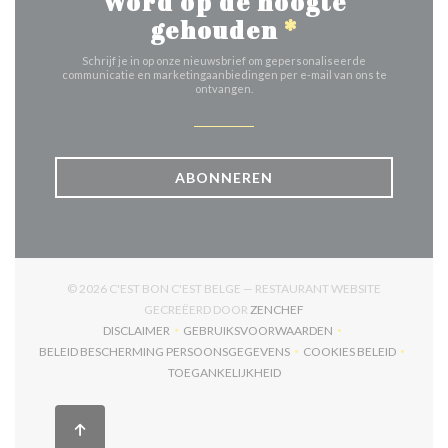
Word op de hoogte
gehouden
*
Schrijf je in op onze nieuwsbrief om gepersonaliseerde
communicatie en marketingaanbiedingen per e-mail van ons te
ontvangen.
ABONNEREN
© 2026 C'EST BON C'EST BELGE — RESTAURANT WEBSITE
((OPENT IN EEN NIEUW V
GECREËERD DOOR
ZENCHEF
DISCLAIMER
GEBRUIKSVOORWAARDEN
((OPENT IN EEN NIEUW VENSTER))
((OPENT IN EEN NIEUW VENSTER)
BELEID BESCHERMING PERSOONSGEGEVENS
COOKIES BELEID
((OPENT IN EEN NIEUW VENSTER))
((OPENT IN EEN
TOEGANKELIJKHEID
((OPENT IN EEN NIEUW VENSTER))