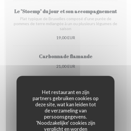
Le "Stoemp" du jour et son accompagnement
Plat typique de Bruxelles composé d'une purée de
pommes de terre mélangée à un ou plusieurs légumes de
saison
19,00 EUR
Carbonnade flamande
21,00 EUR
Waterzooi de poulet
Het restaurant en zijn
20,00 EUR
partners gebruiken cookies op
deze site, wat kan leiden tot
EN SAISON, DE FIN OCTOBRE À DÉBUT AVRIL
de verzameling van
persoonsgegevens.
'Noodzakelijke' cookies zijn
Chicons gratin
verplicht en worden