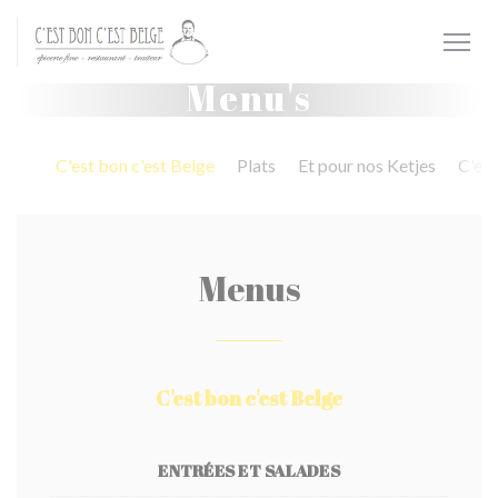
Cookies beheer paneel
Menu's
C'est bon c'est Belge
Plats
Et pour nos Ketjes
C'est
Menus
C'est bon c'est Belge
ENTRÉES ET SALADES