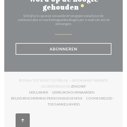
gehouden
*
Schrijf je in op onze nieuwsbrief om gepersonaliseerde
communicatie en marketingaanbiedingen per e-mail van ons te
ontvangen.
ABONNEREN
© 2026 C'EST BON C'EST BELGE — RESTAURANT WEBSITE
((OPENT IN EEN NIEUW V
GECREËERD DOOR
ZENCHEF
DISCLAIMER
GEBRUIKSVOORWAARDEN
((OPENT IN EEN NIEUW VENSTER))
((OPENT IN EEN NIEUW VENSTER)
BELEID BESCHERMING PERSOONSGEGEVENS
COOKIES BELEID
((OPENT IN EEN NIEUW VENSTER))
((OPENT IN EEN
TOEGANKELIJKHEID
((OPENT IN EEN NIEUW VENSTER))