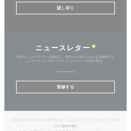
貸し切り
ニュースレター
*
当社のニュースレターを購読し、当社からのEメールによる個別コミ
ュニケーションやマーケティングオファーを受け取る。
登録する
© 2026 C'EST BON C'EST BELGE — このレストランウェブサイトの作
((新しいウィンドウで開きます))
成者
ZENCHEF