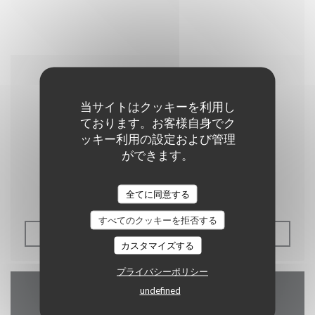
2014/04/04
Les plats pays
当サイトはクッキーを利用し
ております。お客様自身でク
ッキー利用の設定および管理
ができます。
Plus belge que cette carte ça ne doit pas être
tellement courant.
全てに同意する
すべてのクッキーを拒否する
((新しいウィンドウで開きます
プレス記事を見る
カスタマイズする
プライバシーポリシー
undefined
アクセス/お問い合わせ