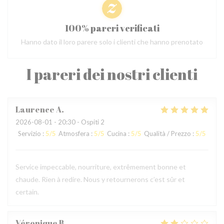
100% pareri verificati
Hanno dato il loro parere solo i clienti che hanno prenotato
I pareri dei nostri clienti
Laurence
A
2026-08-01
- 20:30 - Ospiti 2
Servizio
:
5
/5
Atmosfera
:
5
/5
Cucina
:
5
/5
Qualità / Prezzo
:
5
/5
Service impeccable, nourriture, extrêmement bonne et
chaude. Rien à redire. Nous y retournerons c’est sûr et
certain.
Véronique
B