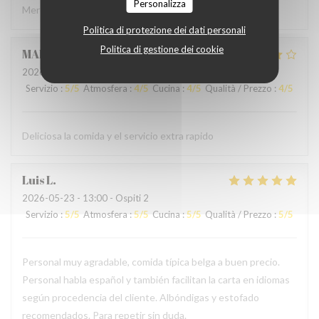
Personalizza
Merci à l'accueil ainsi qu'au service sans fausse note
Politica di protezione dei dati personali
Politica di gestione dei cookie
MARCELA
L
2026-05-24
- 19:00 - Ospiti 2
Servizio
:
5
/5
Atmosfera
:
4
/5
Cucina
:
4
/5
Qualità / Prezzo
:
4
/5
Deliciosa la comida y el servicio extra rapido
Luis
L
2026-05-23
- 13:00 - Ospiti 2
Servizio
:
5
/5
Atmosfera
:
5
/5
Cucina
:
5
/5
Qualità / Prezzo
:
5
/5
Personal muy agradable, comida típica belga a buen precio.
Personal habla español y también facilitan la carta en idiomas
según procedencia del cliente. Albóndigas y estofado
recomendados. Para repetir sin duda.