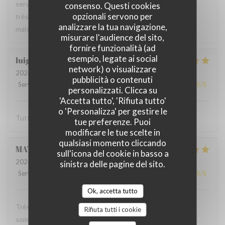
serveur très agréable, les plats sont bien servis et surtout
consenso. Questi cookies
opzionali servono per
très bons. Mention spéciale pour la mousse au chocolat
analizzare la tua navigazione,
maison !
misurare l'audience del sito,
fornire funzionalità (ad
esempio, legate ai social
luigi
R
network) o visualizzare
2026-06-07
- 14:30 - Ospiti 2
pubblicità o contenuti
Servizio
:
5
/5
Atmosfera
:
5
/5
Cucina
:
5
/5
Qualità / Prezzo
:
5
/5
personalizzati. Clicca su
'Accetta tutto', 'Rifiuta tutto'
o 'Personalizza' per gestire le
Tutto molto buono. Carbonade buonissima
tue preferenze. Puoi
modificare le tue scelte in
qualsiasi momento cliccando
MATHIEU
M
sull'icona del cookie in basso a
2026-06-07
- 19:00 - Ospiti 2
sinistra delle pagine del sito.
Servizio
:
5
/5
Atmosfera
:
5
/5
Cucina
:
5
/5
Qualità / Prezzo
:
5
/5
Ok, accetta tutto
Très bonne soirée dans cet établissement où nous nous
Rifiuta tutti i cookie
sommes régalés avec des plats authentiques de Bruxelles.