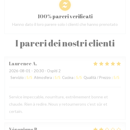
100% pareri verificati
Hanno dato il loro parere solo i clienti che hanno prenotato
I pareri dei nostri clienti
Laurence
A
2026-08-01
- 20:30 - Ospiti 2
Servizio
:
5
/5
Atmosfera
:
5
/5
Cucina
:
5
/5
Qualità / Prezzo
:
5
/5
Service impeccable, nourriture, extrêmement bonne et
chaude. Rien à redire. Nous y retournerons c’est sûr et
certain.
Véronique
B