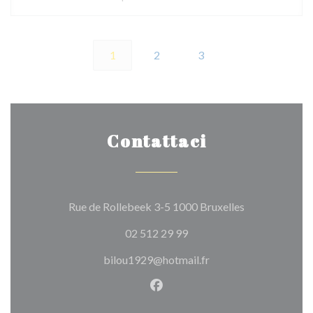
1
2
3
Contattaci
((apre una nuov
Rue de Rollebeek 3-5 1000 Bruxelles
02 512 29 99
bilou1929@hotmail.fr
Facebook ((apre una nuova fi