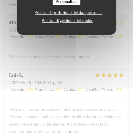
Personalizza
Merci à l'accueil ainsi qu'au service sans fausse note
Politica di protezione dei dati personali
Politica di gestione dei cookie
MARCELA
L
2026-05-24
- 19:00 - Ospiti 2
Servizio
:
5
/5
Atmosfera
:
4
/5
Cucina
:
4
/5
Qualità / Prezzo
:
4
/5
Deliciosa la comida y el servicio extra rapido
Luis
L
2026-05-23
- 13:00 - Ospiti 2
Servizio
:
5
/5
Atmosfera
:
5
/5
Cucina
:
5
/5
Qualità / Prezzo
:
5
/5
Personal muy agradable, comida típica belga a buen precio.
Personal habla español y también facilitan la carta en idiomas
según procedencia del cliente. Albóndigas y estofado
recomendados. Para repetir sin duda.