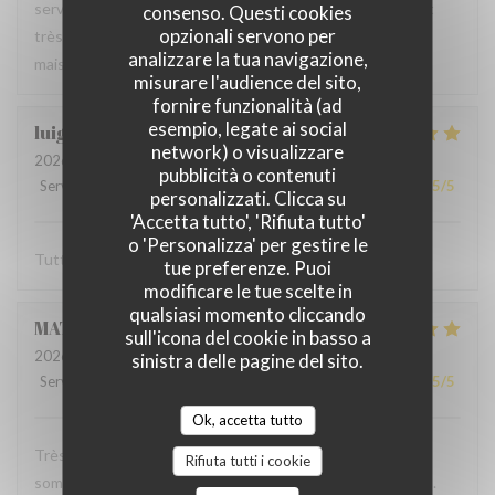
serveur très agréable, les plats sont bien servis et surtout
consenso. Questi cookies
opzionali servono per
très bons. Mention spéciale pour la mousse au chocolat
analizzare la tua navigazione,
maison !
misurare l'audience del sito,
fornire funzionalità (ad
esempio, legate ai social
luigi
R
network) o visualizzare
2026-06-07
- 14:30 - Ospiti 2
pubblicità o contenuti
Servizio
:
5
/5
Atmosfera
:
5
/5
Cucina
:
5
/5
Qualità / Prezzo
:
5
/5
personalizzati. Clicca su
'Accetta tutto', 'Rifiuta tutto'
o 'Personalizza' per gestire le
Tutto molto buono. Carbonade buonissima
tue preferenze. Puoi
modificare le tue scelte in
qualsiasi momento cliccando
MATHIEU
M
sull'icona del cookie in basso a
2026-06-07
- 19:00 - Ospiti 2
sinistra delle pagine del sito.
Servizio
:
5
/5
Atmosfera
:
5
/5
Cucina
:
5
/5
Qualità / Prezzo
:
5
/5
Ok, accetta tutto
Très bonne soirée dans cet établissement où nous nous
Rifiuta tutti i cookie
sommes régalés avec des plats authentiques de Bruxelles.