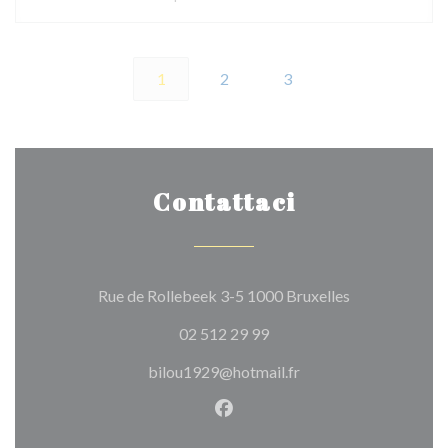
1
2
3
Contattaci
((apre una nuov
Rue de Rollebeek 3-5 1000 Bruxelles
02 512 29 99
bilou1929@hotmail.fr
Facebook ((apre una nuova fi