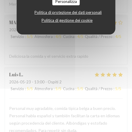
Personalizza
Merci à l'accueil ainsi qu'au service sans fausse note
Politica di protezione dei dati personali
Politica di gestione dei cookie
MARCELA
L
2026-05-24
- 19:00 - Ospiti 2
Servizio
:
5
/5
Atmosfera
:
4
/5
Cucina
:
4
/5
Qualità / Prezzo
:
4
/5
Deliciosa la comida y el servicio extra rapido
Luis
L
2026-05-23
- 13:00 - Ospiti 2
Servizio
:
5
/5
Atmosfera
:
5
/5
Cucina
:
5
/5
Qualità / Prezzo
:
5
/5
Personal muy agradable, comida típica belga a buen precio.
Personal habla español y también facilitan la carta en idiomas
según procedencia del cliente. Albóndigas y estofado
recomendados. Para repetir sin duda.