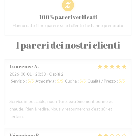
100% pareri verificati
Hanno dato il loro parere solo i clienti che hanno prenotato
I pareri dei nostri clienti
Laurence
A
2026-08-01
- 20:30 - Ospiti 2
Servizio
:
5
/5
Atmosfera
:
5
/5
Cucina
:
5
/5
Qualità / Prezzo
:
5
/5
Service impeccable, nourriture, extrêmement bonne et
chaude. Rien à redire. Nous y retournerons c’est sûr et
certain.
Véronique
B