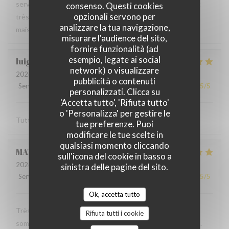
serveur très agréable, les plats sont bien servis et surtout
consenso. Questi cookies
opzionali servono per
très bons. Mention spéciale pour la mousse au chocolat
analizzare la tua navigazione,
maison !
misurare l'audience del sito,
fornire funzionalità (ad
esempio, legate ai social
luigi
R
network) o visualizzare
2026-06-07
- 14:30 - Ospiti 2
pubblicità o contenuti
Servizio
:
5
/5
Atmosfera
:
5
/5
Cucina
:
5
/5
Qualità / Prezzo
:
5
/5
personalizzati. Clicca su
'Accetta tutto', 'Rifiuta tutto'
o 'Personalizza' per gestire le
Tutto molto buono. Carbonade buonissima
tue preferenze. Puoi
modificare le tue scelte in
qualsiasi momento cliccando
MATHIEU
M
sull'icona del cookie in basso a
2026-06-07
- 19:00 - Ospiti 2
sinistra delle pagine del sito.
Servizio
:
5
/5
Atmosfera
:
5
/5
Cucina
:
5
/5
Qualità / Prezzo
:
5
/5
Ok, accetta tutto
Très bonne soirée dans cet établissement où nous nous
Rifiuta tutti i cookie
sommes régalés avec des plats authentiques de Bruxelles.