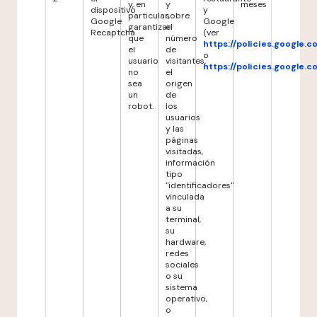
y, en
y
meses
dispositivo
y
particular,
sobre
Google
Google
garantizar
el
Recaptcha
(ver
que
número
https://policies.google.
el
de
o
usuario
visitantes,
https://policies.google.
no
el
sea
origen
un
de
robot.
los
usuarios
y las
páginas
visitadas,
información
tipo
"identificadores"
vinculada
a su
terminal,
su
hardware,
redes
sociales
o su
sistema
operativo,
o