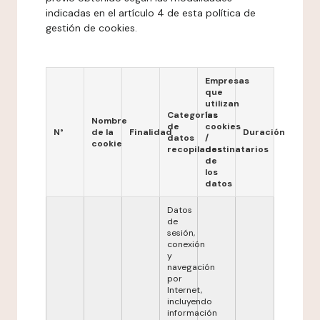
indicadas en el artículo 4 de esta política de
gestión de cookies.
Empresas
que
utilizan
Categorías
las
Nombre
de
cookies
N°
de la
Finalidad
Duración
datos
/
cookie
recopilados
destinatarios
de
los
datos
Datos
de
sesión,
conexión
y
navegación
por
Internet,
incluyendo
información