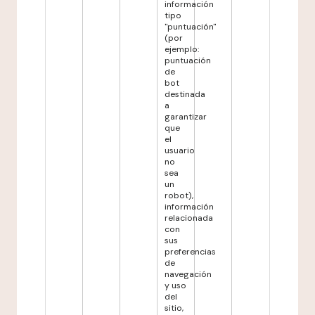
información
tipo
"puntuación"
(por
ejemplo:
puntuación
de
bot
destinada
a
garantizar
que
el
usuario
no
sea
un
robot),
información
relacionada
con
sus
preferencias
de
navegación
y uso
del
sitio,