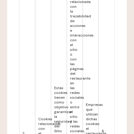
relacionada
con
la
trazabilidad
de
acciones
e
interacciones
con
el
sitio
o
con
las
páginas
del
restaurante
en
Estas
las
cookies
redes
tienen
sociales
como
o
Empresas
objetivo
entre
que
garantizar
el
utilizan
la
sitio
Cookies
dichas
seguridad
y las
relacionadas
cookies:
del
redes
con
el
Sitio
sociales,
6
2
el
restaurante