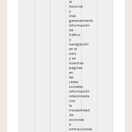
el
historial
y
más
generalmente
información
de
tráfico
y
navegación
en el
sitio
y en
nuestras
páginas
en
las
redes
sociales,
información
relacionada
con
la
trazabilidad
de
acciones
e
interacciones