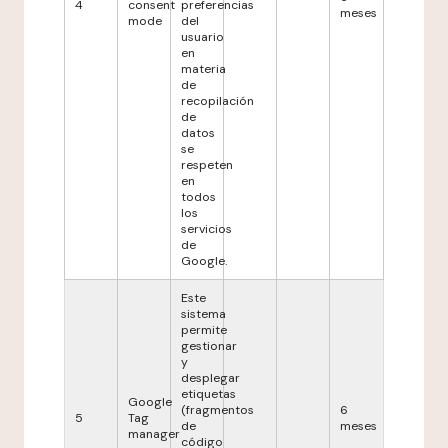
4
consent
preferencias
meses
mode
del
usuario
en
materia
de
recopilación
de
datos
se
respeten
en
todos
los
servicios
de
Google.
Este
sistema
permite
gestionar
y
desplegar
etiquetas
Google
(fragmentos
6
5
Tag
de
meses
manager
código