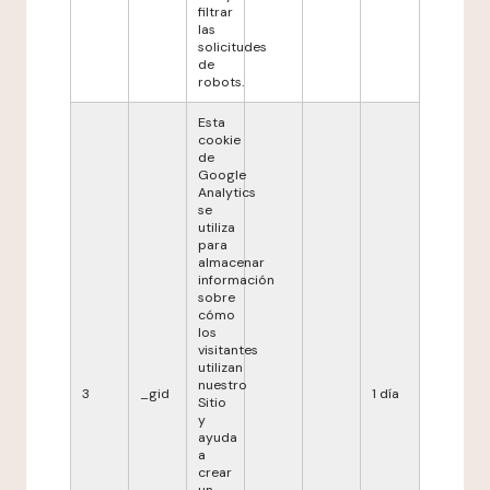
filtrar
las
solicitudes
de
robots.
Esta
cookie
de
Google
Analytics
se
utiliza
para
almacenar
información
sobre
cómo
los
visitantes
utilizan
nuestro
3
_gid
1 día
Sitio
y
ayuda
a
crear