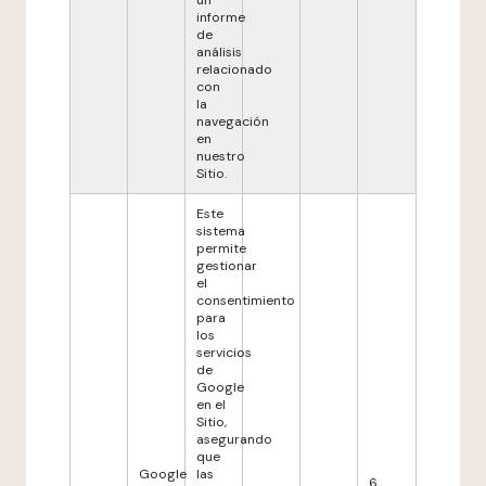
un
informe
de
análisis
relacionado
con
la
navegación
en
nuestro
Sitio.
Este
sistema
permite
gestionar
el
consentimiento
para
los
servicios
de
Google
en el
Sitio,
asegurando
que
Google
las
6