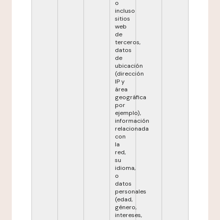
o
incluso
sitios
web
de
terceros,
datos
de
ubicación
(dirección
IP y
área
geográfica
por
ejemplo),
información
relacionada
con
la
red,
su
idioma,
o
datos
personales
(edad,
género,
intereses,