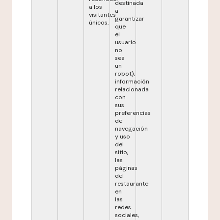
destinada
a los
a
visitantes
garantizar
únicos.
que
el
usuario
no
sea
un
robot),
información
relacionada
con
sus
preferencias
de
navegación
y uso
del
sitio,
las
páginas
del
restaurante
en
las
redes
sociales,