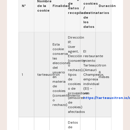
Nombre
de
cookies
N°
de la
Finalidad
Duración
datos
/
cookie
recopilados
destinatarios
de
los
datos
Dirección
IP,
Esta
User
cookie
agent,
El
conserva
Elección
restaurante
las
(consentimiento
y
elecciones
o
Tarteaucitron
del
rechazo),
(Amauri
usuario
6
1
tarteaucitron
tipos
Champeaux,
en
meses
de
empresa
materia
cookies
individual
de
o de
(EI) –
cookies
proveedores
ver
(consentimiento
(emisores
https://tarteaucitron.io/
o
de
rechazo).
cookies)
afectados
Datos
de