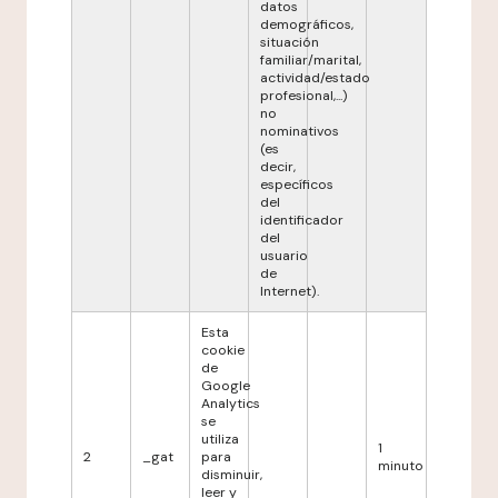
datos
demográficos,
situación
familiar/marital,
actividad/estado
profesional,...)
no
nominativos
(es
decir,
específicos
del
identificador
del
usuario
de
Internet).
Esta
cookie
de
Google
Analytics
se
utiliza
1
2
_gat
para
minuto
disminuir,
leer y