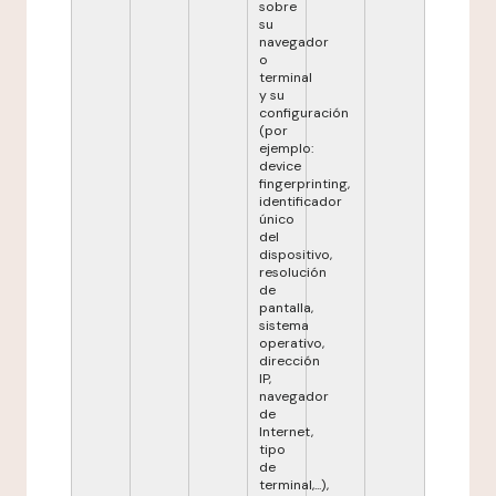
sobre
su
navegador
o
terminal
y su
configuración
(por
ejemplo:
device
fingerprinting,
identificador
único
del
dispositivo,
resolución
de
pantalla,
sistema
operativo,
dirección
IP,
navegador
de
Internet,
tipo
de
terminal,...),