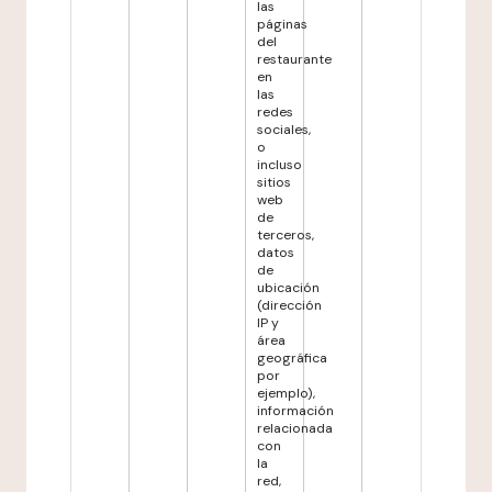
las
páginas
del
restaurante
en
las
redes
sociales,
o
incluso
sitios
web
de
terceros,
datos
de
ubicación
(dirección
IP y
área
geográfica
por
ejemplo),
información
relacionada
con
la
red,