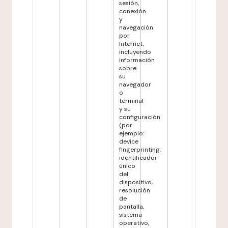
sesión,
conexión
y
navegación
por
Internet,
incluyendo
información
sobre
su
navegador
o
terminal
y su
configuración
(por
ejemplo:
device
fingerprinting,
identificador
único
del
dispositivo,
resolución
de
pantalla,
sistema
operativo,