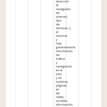
dirección
IP,
navegador
de
Internet,
tipo
de
terminal,...),
el
historial
y
más
generalmente
información
de
tráfico
y
navegación
en el
sitio
y en
nuestras
páginas
en
las
redes
sociales,
información