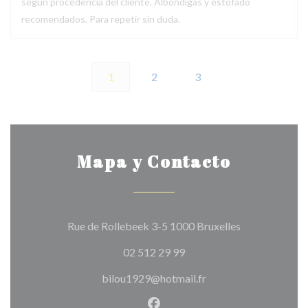
según procedencia del cliente. Albóndigas y estofado
recomendados. Para repetir sin duda.
1
2
3
Mapa y Contacto
((abre en una 
Rue de Rollebeek 3-5 1000 Bruxelles
02 512 29 99
bilou1929@hotmail.fr