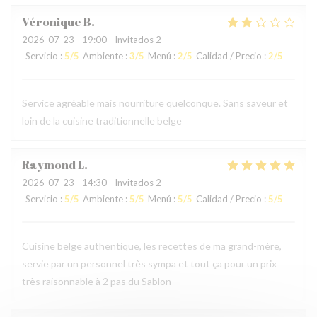
Véronique
B
2026-07-23
- 19:00 - Invitados 2
Servicio
:
5
/5
Ambiente
:
3
/5
Menú
:
2
/5
Calidad / Precio
:
2
/5
Service agréable mais nourriture quelconque. Sans saveur et
loin de la cuisine traditionnelle belge
Raymond
L
2026-07-23
- 14:30 - Invitados 2
Servicio
:
5
/5
Ambiente
:
5
/5
Menú
:
5
/5
Calidad / Precio
:
5
/5
Cuisine belge authentique, les recettes de ma grand-mère,
servie par un personnel très sympa et tout ça pour un prix
très raisonnable à 2 pas du Sablon