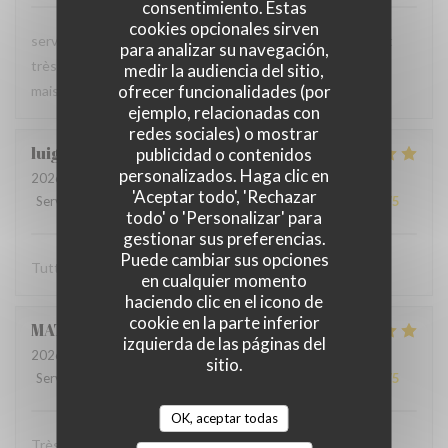
consentimiento. Estas
cookies opcionales sirven
serveur très agréable, les plats sont bien servis et surtout
para analizar su navegación,
très bons. Mention spéciale pour la mousse au chocolat
medir la audiencia del sitio,
ofrecer funcionalidades (por
maison !
ejemplo, relacionadas con
redes sociales) o mostrar
luigi
R
publicidad o contenidos
personalizados. Haga clic en
2026-06-07
- 14:30 - Invitados 2
'Aceptar todo', 'Rechazar
Servicio
:
5
/5
Ambiente
:
5
/5
Menú
:
5
/5
Calidad / Precio
:
5
/5
todo' o 'Personalizar' para
gestionar sus preferencias.
Puede cambiar sus opciones
Tutto molto buono. Carbonade buonissima
en cualquier momento
haciendo clic en el icono de
cookie en la parte inferior
MATHIEU
M
izquierda de las páginas del
2026-06-07
- 19:00 - Invitados 2
sitio.
Servicio
:
5
/5
Ambiente
:
5
/5
Menú
:
5
/5
Calidad / Precio
:
5
/5
OK, aceptar todas
Très bonne soirée dans cet établissement où nous nous