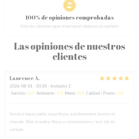
100% de opiniones comprobadas
Solo los clientes que reservaron dejaron su opinión
Las opiniones de nuestros
clientes
Laurence
A
2026-08-01
- 20:30 - Invitados 2
Servicio
:
5
/5
Ambiente
:
5
/5
Menú
:
5
/5
Calidad / Precio
:
5
/5
Service impeccable, nourriture, extrêmement bonne et
chaude. Rien à redire. Nous y retournerons c’est sûr et
certain.