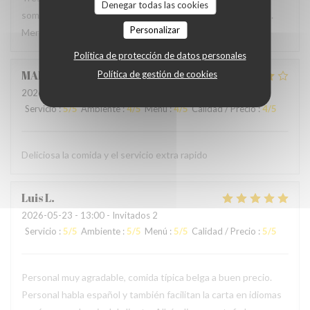
Denegar todas las cookies
sommes régalés avec des plats authentiques de Bruxelles.
Personalizar
Merci à l'accueil ainsi qu'au service sans fausse note
Política de protección de datos personales
MARCELA
L
Política de gestión de cookies
2026-05-24
- 19:00 - Invitados 2
Servicio
:
5
/5
Ambiente
:
4
/5
Menú
:
4
/5
Calidad / Precio
:
4
/5
Deliciosa la comida y el servicio extra rapido
Luis
L
2026-05-23
- 13:00 - Invitados 2
Servicio
:
5
/5
Ambiente
:
5
/5
Menú
:
5
/5
Calidad / Precio
:
5
/5
Personal muy agradable, comida típica belga a buen precio.
Personal habla español y también facilitan la carta en idiomas