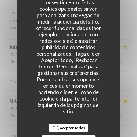
consentimiento. Estas
cookies opcionales sirven
serveur très agréable, les plats sont bien servis et surtout
para analizar su navegación,
très bons. Mention spéciale pour la mousse au chocolat
medir la audiencia del sitio,
ofrecer funcionalidades (por
maison !
ejemplo, relacionadas con
redes sociales) o mostrar
luigi
R
publicidad o contenidos
personalizados. Haga clic en
2026-06-07
- 14:30 - Invitados 2
'Aceptar todo', 'Rechazar
Servicio
:
5
/5
Ambiente
:
5
/5
Menú
:
5
/5
Calidad / Precio
:
5
/5
todo' o 'Personalizar' para
gestionar sus preferencias.
Puede cambiar sus opciones
Tutto molto buono. Carbonade buonissima
en cualquier momento
haciendo clic en el icono de
cookie en la parte inferior
MATHIEU
M
izquierda de las páginas del
2026-06-07
- 19:00 - Invitados 2
sitio.
Servicio
:
5
/5
Ambiente
:
5
/5
Menú
:
5
/5
Calidad / Precio
:
5
/5
OK, aceptar todas
Très bonne soirée dans cet établissement où nous nous