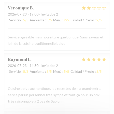
Véronique
B
2026-07-23
- 19:00 - Invitados 2
Servicio
:
5
/5
Ambiente
:
3
/5
Menú
:
2
/5
Calidad / Precio
:
2
/5
Service agréable mais nourriture quelconque. Sans saveur et
loin de la cuisine traditionnelle belge
Raymond
L
2026-07-23
- 14:30 - Invitados 2
Servicio
:
5
/5
Ambiente
:
5
/5
Menú
:
5
/5
Calidad / Precio
:
5
/5
Cuisine belge authentique, les recettes de ma grand-mère,
servie par un personnel très sympa et tout ça pour un prix
très raisonnable à 2 pas du Sablon