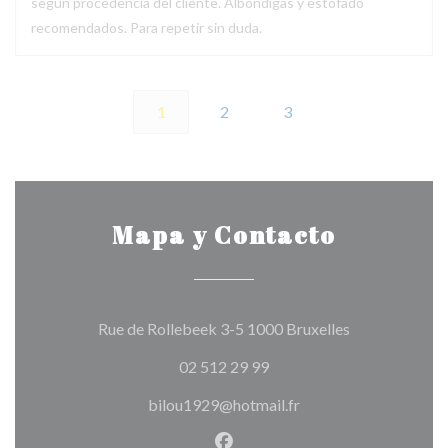
según procedencia del cliente. Albóndigas y estofado
recomendados. Para repetir sin duda.
1
2
3
Mapa y Contacto
((abre en una 
Rue de Rollebeek 3-5 1000 Bruxelles
02 512 29 99
bilou1929@hotmail.fr