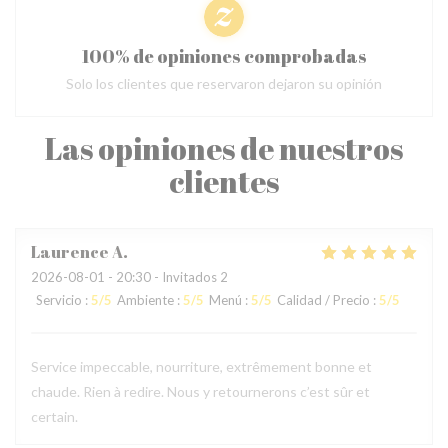
100% de opiniones comprobadas
Solo los clientes que reservaron dejaron su opinión
Las opiniones de nuestros
clientes
Laurence
A
2026-08-01
- 20:30 - Invitados 2
Servicio
:
5
/5
Ambiente
:
5
/5
Menú
:
5
/5
Calidad / Precio
:
5
/5
Service impeccable, nourriture, extrêmement bonne et
chaude. Rien à redire. Nous y retournerons c’est sûr et
certain.