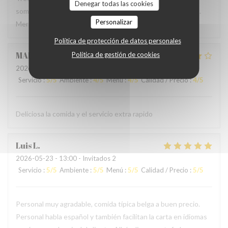
Denegar todas las cookies
sommes régalés avec des plats authentiques de Bruxelles.
Personalizar
Merci à l'accueil ainsi qu'au service sans fausse note
Política de protección de datos personales
MARCELA
L
Política de gestión de cookies
2026-05-24
- 19:00 - Invitados 2
Servicio
:
5
/5
Ambiente
:
4
/5
Menú
:
4
/5
Calidad / Precio
:
4
/5
Deliciosa la comida y el servicio extra rapido
Luis
L
2026-05-23
- 13:00 - Invitados 2
Servicio
:
5
/5
Ambiente
:
5
/5
Menú
:
5
/5
Calidad / Precio
:
5
/5
Personal muy agradable, comida típica belga a buen precio.
Personal habla español y también facilitan la carta en idiomas