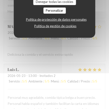
Denegar todas las cookies
sommes régalés avec des plats authentiques de Bruxelles.
Personalizar
Merci à l'accueil ainsi qu'au service sans fausse note
Política de protección de datos personales
MARCELA
L
Política de gestión de cookies
2026-05-24
- 19:00 - Invitados 2
Servicio
:
5
/5
Ambiente
:
4
/5
Menú
:
4
/5
Calidad / Precio
:
4
/5
Deliciosa la comida y el servicio extra rapido
Luis
L
2026-05-23
- 13:00 - Invitados 2
Servicio
:
5
/5
Ambiente
:
5
/5
Menú
:
5
/5
Calidad / Precio
:
5
/5
Personal muy agradable, comida típica belga a buen precio.
Personal habla español y también facilitan la carta en idiomas