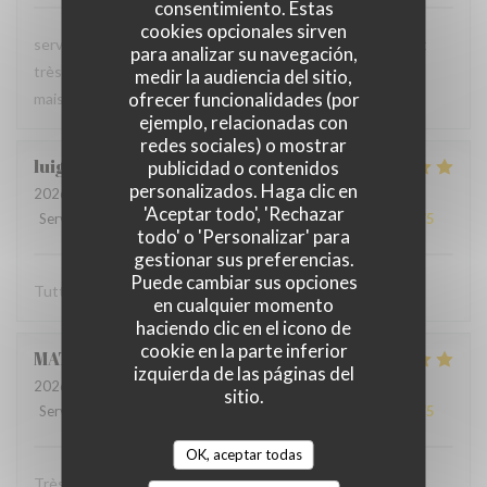
consentimiento. Estas
cookies opcionales sirven
serveur très agréable, les plats sont bien servis et surtout
para analizar su navegación,
très bons. Mention spéciale pour la mousse au chocolat
medir la audiencia del sitio,
ofrecer funcionalidades (por
maison !
ejemplo, relacionadas con
redes sociales) o mostrar
luigi
R
publicidad o contenidos
personalizados. Haga clic en
2026-06-07
- 14:30 - Invitados 2
'Aceptar todo', 'Rechazar
Servicio
:
5
/5
Ambiente
:
5
/5
Menú
:
5
/5
Calidad / Precio
:
5
/5
todo' o 'Personalizar' para
gestionar sus preferencias.
Puede cambiar sus opciones
Tutto molto buono. Carbonade buonissima
en cualquier momento
haciendo clic en el icono de
cookie en la parte inferior
MATHIEU
M
izquierda de las páginas del
2026-06-07
- 19:00 - Invitados 2
sitio.
Servicio
:
5
/5
Ambiente
:
5
/5
Menú
:
5
/5
Calidad / Precio
:
5
/5
OK, aceptar todas
Très bonne soirée dans cet établissement où nous nous