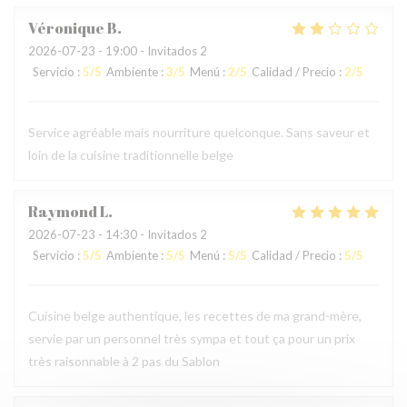
Véronique
B
2026-07-23
- 19:00 - Invitados 2
Servicio
:
5
/5
Ambiente
:
3
/5
Menú
:
2
/5
Calidad / Precio
:
2
/5
Service agréable mais nourriture quelconque. Sans saveur et
loin de la cuisine traditionnelle belge
Raymond
L
2026-07-23
- 14:30 - Invitados 2
Servicio
:
5
/5
Ambiente
:
5
/5
Menú
:
5
/5
Calidad / Precio
:
5
/5
Cuisine belge authentique, les recettes de ma grand-mère,
servie par un personnel très sympa et tout ça pour un prix
très raisonnable à 2 pas du Sablon