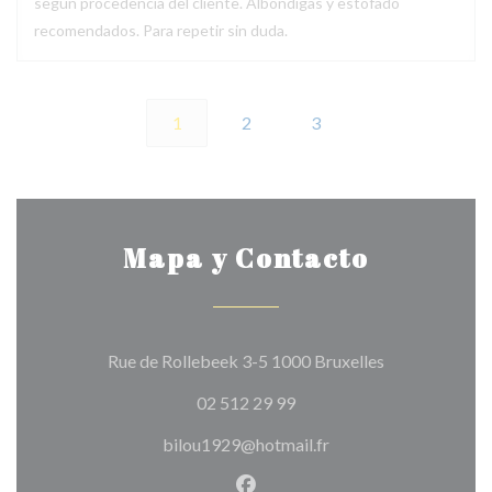
según procedencia del cliente. Albóndigas y estofado
recomendados. Para repetir sin duda.
1
2
3
Mapa y Contacto
((abre en una 
Rue de Rollebeek 3-5 1000 Bruxelles
02 512 29 99
bilou1929@hotmail.fr