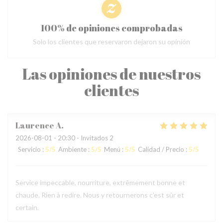
100% de opiniones comprobadas
Solo los clientes que reservaron dejaron su opinión
Las opiniones de nuestros
clientes
Laurence
A
2026-08-01
- 20:30 - Invitados 2
Servicio
:
5
/5
Ambiente
:
5
/5
Menú
:
5
/5
Calidad / Precio
:
5
/5
Service impeccable, nourriture, extrêmement bonne et
chaude. Rien à redire. Nous y retournerons c’est sûr et
certain.