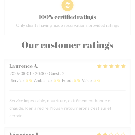
100% certified ratings
Only clients having made reservations provided ratings
Our customer ratings
Laurence
A
2026-08-01
- 20:30 - Guests 2
Service
:
5
/5
Ambiance
:
5
/5
Food
:
5
/5
Value
:
5
/5
Service impeccable, nourriture, extrêmement bonne et
chaude. Rien à redire. Nous y retournerons c’est sûr et
certain.
Véronique
B