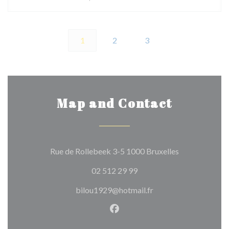
1
2
3
Map and Contact
((opens in a n
Rue de Rollebeek 3-5 1000 Bruxelles
02 512 29 99
bilou1929@hotmail.fr
Facebook ((opens in a new w