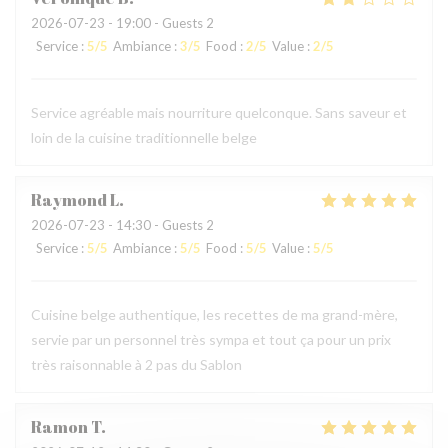
2026-07-23
- 19:00 - Guests 2
Service
:
5
/5
Ambiance
:
3
/5
Food
:
2
/5
Value
:
2
/5
Service agréable mais nourriture quelconque. Sans saveur et
loin de la cuisine traditionnelle belge
Raymond
L
2026-07-23
- 14:30 - Guests 2
Service
:
5
/5
Ambiance
:
5
/5
Food
:
5
/5
Value
:
5
/5
Cuisine belge authentique, les recettes de ma grand-mère,
servie par un personnel très sympa et tout ça pour un prix
très raisonnable à 2 pas du Sablon
Ramon
T