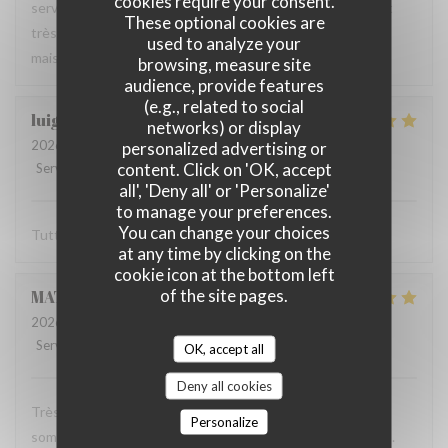
cookies require your consent.
serveur très agréable, les plats sont bien servis et surtout
These optional cookies are
très bons. Mention spéciale pour la mousse au chocolat
used to analyze your
maison !
browsing, measure site
audience, provide features
(e.g., related to social
luigi
R
networks) or display
2026-06-07
- 14:30 - Guests 2
personalized advertising or
content. Click on 'OK, accept
Service
:
5
/5
Ambiance
:
5
/5
Food
:
5
/5
Value
:
5
/5
all', 'Deny all' or 'Personalize'
to manage your preferences.
You can change your choices
Tutto molto buono. Carbonade buonissima
at any time by clicking on the
cookie icon at the bottom left
of the site pages.
MATHIEU
M
2026-06-07
- 19:00 - Guests 2
Service
:
5
/5
Ambiance
:
5
/5
Food
:
5
/5
Value
:
5
/5
OK, accept all
Deny all cookies
Très bonne soirée dans cet établissement où nous nous
Personalize
sommes régalés avec des plats authentiques de Bruxelles.