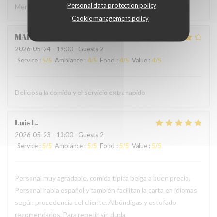
Personal data protection policy
Merci à l'accueil ainsi qu'au service sans fausse note
Cookie management policy
MARCELA
L
2026-05-24
- 19:00 - Guests 2
Service
:
5
/5
Ambiance
:
4
/5
Food
:
4
/5
Value
:
4
/5
Deliciosa la comida y el servicio extra rapido
Luis
L
2026-05-23
- 13:00 - Guests 2
Service
:
5
/5
Ambiance
:
5
/5
Food
:
5
/5
Value
:
5
/5
Personal muy agradable, comida típica belga a buen precio.
Personal habla español y también facilitan la carta en idiomas
según procedencia del cliente. Albóndigas y estofado
recomendados. Para repetir sin duda.