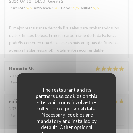
2026-07-12
- 14:30 - Guests 2
Service
:
5
/5
Ambiance
:
5
/5
Food
:
5
/5
Value
:
5
/5
El mejor restaurante de toda Bruselas para probar todos los
platos típicos belgas, la mejor carbonnade de toda Bélgica,
podréis comer en una de las casas más antiguas de Bruselas,
además hablan español! Totalmente recomendable
Romain
W
2026-06-21
- 12:30 - Guests 3
Service
:
5
/5
Ambiance
:
5
/5
Food
:
5
/5
Value
:
4
/5
The restaurant and its
partners use cookies on this
soline
C
site, which may involve the
collection of personal data.
2026-06-13
- 21:00 - Guests 3
'Necessary' cookies are
Service
:
4
/5
Ambiance
:
5
/5
Food
:
5
/5
Value
:
5
/5
mandatory and installed by
default. Other optional