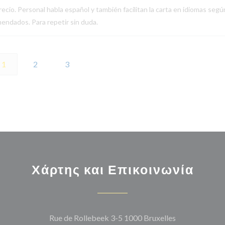
ecio. Personal habla español y también facilitan la carta en idiomas segú
endados. Para repetir sin duda.
1
2
3
Χάρτης και Επικοινωνία
((ανοίγει σε 
Rue de Rollebeek 3-5 1000 Bruxelles