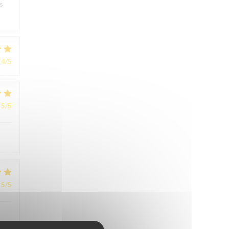
s
4
/5
5
/5
5
/5