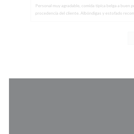
Personal muy agradable, comida típica belga a buen pr
procedencia del cliente. Albóndigas y estofado recom