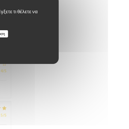
γξετε τι θέλετε να
5
/5
υση
4
/5
5
/5