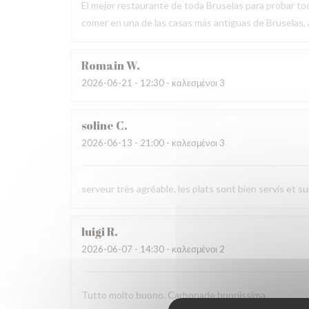
El mejor restaurante de toda Bruselas para probar tod
comer en una de las casas más antiguas de Bruselas
Romain
W
2026-06-21
- 12:30 - καλεσμένοι 3
soline
C
2026-06-13
- 21:00 - καλεσμένοι 3
serveur très agréable, les plats sont bien servis et 
luigi
R
2026-06-07
- 14:30 - καλεσμένοι 2
Tutto molto buono. Carbonade buonissima