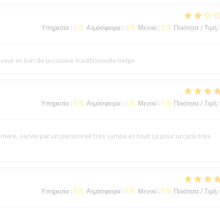
Υπηρεσία
:
5
/5
Ατμόσφαιρα
:
3
/5
Μενού
:
2
/5
Ποιότητα / Τιμή
:
eur et loin de la cuisine traditionnelle belge
Υπηρεσία
:
5
/5
Ατμόσφαιρα
:
5
/5
Μενού
:
5
/5
Ποιότητα / Τιμή
:
mère, servie par un personnel très sympa et tout ça pour un prix très
Υπηρεσία
:
5
/5
Ατμόσφαιρα
:
5
/5
Μενού
:
5
/5
Ποιότητα / Τιμή
: