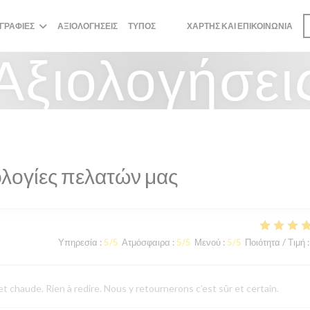
ΓΡΑΦΊΕΣ
ΑΞΙΟΛΟΓΉΣΕΙΣ
ΤΎΠΟΣ
ΧΆΡΤΗΣ ΚΑΙ ΕΠΙΚΟΙΝΩΝΊΑ
((ΑΝΟΊΓΕΙ ΣΕ ΝΈΟ ΠΑΡΆΘΥΡΟ))
((ΑΝΟΊΓΕΙ ΣΕ ΝΈΟ ΠΑΡΆΘΥΡΟ))
Αξιολογήσει
λογίες πελατών μας
Υπηρεσία
:
5
/5
Ατμόσφαιρα
:
5
/5
Μενού
:
5
/5
Ποιότητα / Τιμή
:
 chaude. Rien à redire. Nous y retournerons c’est sûr et certain.