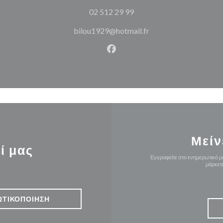
02 512 29 99
bilou1929@hotmail.fr
Facebook ((ανοίγει σε νέο π
Μείν
ί μας
Εγγραφείτε στο ενημερωτικό μα
μάρκετ
ΩΤΙΚΟΠΟΊΗΣΗ