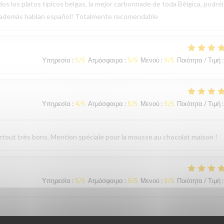
os los platos típicos belgas, la mejor carbonnade de toda Bélgica, podréi
, además hablan español! Totalmente recomendable
Υπηρεσία
:
5
/5
Ατμόσφαιρα
:
5
/5
Μενού
:
5
/5
Ποιότητα / Τιμή
:
Υπηρεσία
:
4
/5
Ατμόσφαιρα
:
5
/5
Μενού
:
5
/5
Ποιότητα / Τιμή
:
surtout très bons. Mention spéciale pour la mousse au chocolat maison !
Υπηρεσία
:
5
/5
Ατμόσφαιρα
:
5
/5
Μενού
:
5
/5
Ποιότητα / Τιμή
: