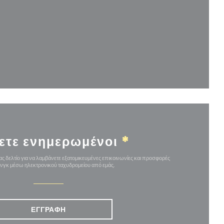
αράθυρο))
ετε ενημερωμένοι
*
ς δελτίο για να λαμβάνετε εξατομικευμένες επικοινωνίες και προσφορές
ινγκ μέσω ηλεκτρονικού ταχυδρομείου από εμάς.
ΕΓΓΡΑΦΉ