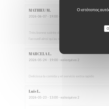
Ο ιστότοπος αυτός
MATHIEU
M
2026-06-07
- 19:00 - καλεσμένοι 2
O
Très bonne soirée dans cet établissement où nous n
l'accueil ainsi qu'au service sans fausse note
MARCELA
L
2026-05-24
- 19:00 - καλεσμένοι 2
Deliciosa la comida y el servicio extra rapido
Luis
L
2026-05-23
- 13:00 - καλεσμένοι 2