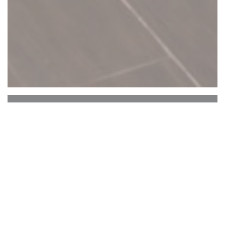
C'est bon c'est belge
C’est Bon C’est Belge
CONCEPT
: Epicerie fine, traiteur et restaurant
100% spécialités et plats traditionnels belges, à
consommer sur place ou à emporter.