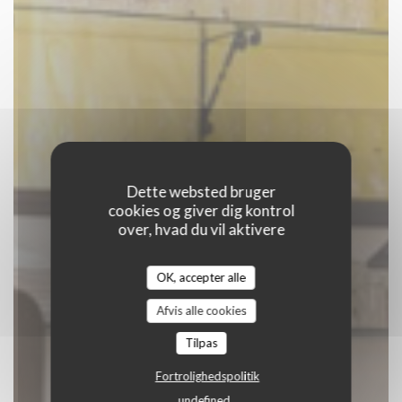
Dette websted bruger
cookies og giver dig kontrol
over, hvad du vil aktivere
C'est bon c'est belge
OK, accepter alle
|
BRUXELLES
Afvis alle cookies
Tilpas
BOOK ET BORD
Fortrolighedspolitik
undefined