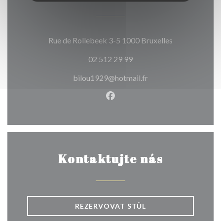
((otevře se v 
Rue de Rollebeek 3-5 1000 Bruxelles
02 512 29 99
bilou1929@hotmail.fr
Facebook ((otevře se v nové
Kontaktujte nás
REZERVOVAT STŮL