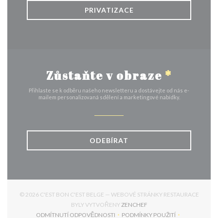
PRIVATIZACE
Zůstaňte v obraze
*
Přihlaste se k odběru našeho newsletteru a dostávejte od nás e-
mailem personalizovaná sdělení a marketingové nabídky.
ODEBÍRAT
© 2026 C'EST BON C'EST BELGE — WEBOVÉ STRÁNKY RESTAURACE
((OTEVŘE SE V NOVÉM OK
BYLY VYTVOŘENY
ZENCHEF
ODMÍTNUTÍ ODPOVĚDNOSTI
PODMÍNKY POUŽITÍ