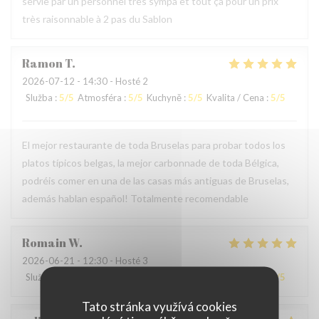
servie par un personnel très sympa et tout ça pour un prix
très raisonnable à 2 pas du Sablon
Ramon
T
2026-07-12
- 14:30 - Hosté 2
Služba
:
5
/5
Atmosféra
:
5
/5
Kuchyně
:
5
/5
Kvalita / Cena
:
5
/5
El mejor restaurante de toda Bruselas para probar todos los
platos típicos belgas, la mejor carbonnade de toda Bélgica,
podréis comer en una de las casas más antiguas de Bruselas,
además hablan español! Totalmente recomendable
Romain
W
2026-06-21
- 12:30 - Hosté 3
Služba
:
5
/5
Atmosféra
:
5
/5
Kuchyně
:
5
/5
Kvalita / Cena
:
4
/5
Tato stránka využívá cookies