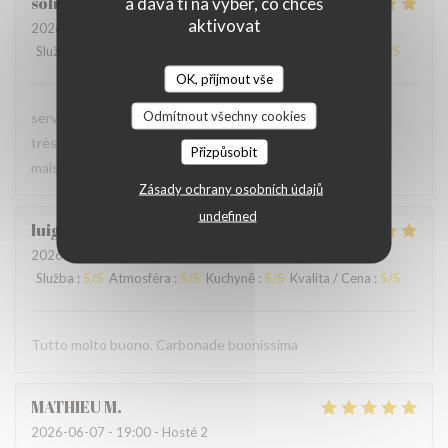
soline
C
a dává ti na výběr, co chceš
aktivovat
2026-06-13
- 21:00 - Hosté 3
Služba
:
4
/5
Atmosféra
:
5
/5
Kuchyně
:
5
/5
Kvalita / Cena
:
5
/5
OK, přijmout vše
Odmítnout všechny cookies
serveur très agréable, les plats sont bien servis et surtout
très bons. Mention spéciale pour la mousse au chocolat
Přizpůsobit
maison !
Zásady ochrany osobních údajů
undefined
luigi
R
2026-06-07
- 14:30 - Hosté 2
Služba
:
5
/5
Atmosféra
:
5
/5
Kuchyně
:
5
/5
Kvalita / Cena
:
5
/5
Tutto molto buono. Carbonade buonissima
MATHIEU
M
2026-06-07
- 19:00 - Hosté 2