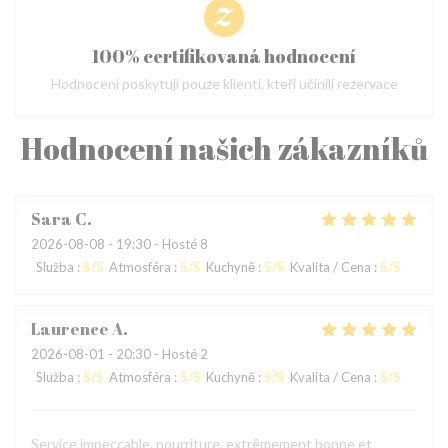
100% certifikovaná hodnocení
Hodnocení poskytují pouze klienti, kteří učinili rezervace
Hodnocení našich zákazníků
Sara
C
2026-08-08
- 19:30 - Hosté 8
Služba
:
5
/5
Atmosféra
:
5
/5
Kuchyně
:
5
/5
Kvalita / Cena
:
5
/5
Laurence
A
2026-08-01
- 20:30 - Hosté 2
Služba
:
5
/5
Atmosféra
:
5
/5
Kuchyně
:
5
/5
Kvalita / Cena
:
5
/5
Service impeccable, nourriture, extrêmement bonne et