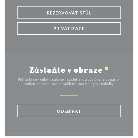
REZERVOVAT STŮL
PRIVATIZACE
Zůstaňte v obraze
*
Přihlaste se k odběru našeho newsletteru a dostávejte od nás e-
mailem personalizovaná sdělení a marketingové nabídky.
ODEBÍRAT