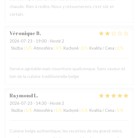
chaude. Rien à redire. Nous y retournerons c’est sûr et
certain.
Véronique
B
2026-07-23
- 19:00 - Hosté 2
Služba
:
5
/5
Atmosféra
:
3
/5
Kuchyně
:
2
/5
Kvalita / Cena
:
2
/5
Service agréable mais nourriture quelconque. Sans saveur et
loin de la cuisine traditionnelle belge
Raymond
L
2026-07-23
- 14:30 - Hosté 2
Služba
:
5
/5
Atmosféra
:
5
/5
Kuchyně
:
5
/5
Kvalita / Cena
:
5
/5
Cuisine belge authentique, les recettes de ma grand-mère,