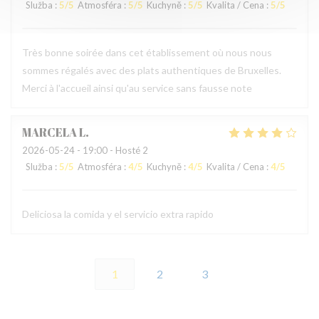
Služba
:
5
/5
Atmosféra
:
5
/5
Kuchyně
:
5
/5
Kvalita / Cena
:
5
/5
Très bonne soirée dans cet établissement où nous nous
sommes régalés avec des plats authentiques de Bruxelles.
Merci à l'accueil ainsi qu'au service sans fausse note
MARCELA
L
2026-05-24
- 19:00 - Hosté 2
Služba
:
5
/5
Atmosféra
:
4
/5
Kuchyně
:
4
/5
Kvalita / Cena
:
4
/5
Deliciosa la comida y el servicio extra rapido
1
2
3