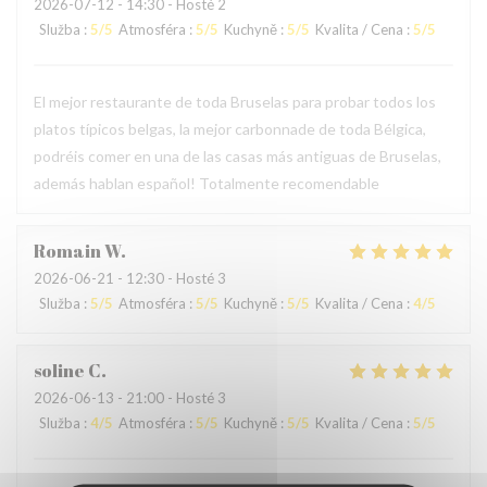
2026-07-12
- 14:30 - Hosté 2
Služba
:
5
/5
Atmosféra
:
5
/5
Kuchyně
:
5
/5
Kvalita / Cena
:
5
/5
El mejor restaurante de toda Bruselas para probar todos los
platos típicos belgas, la mejor carbonnade de toda Bélgica,
podréis comer en una de las casas más antiguas de Bruselas,
además hablan español! Totalmente recomendable
Romain
W
2026-06-21
- 12:30 - Hosté 3
Služba
:
5
/5
Atmosféra
:
5
/5
Kuchyně
:
5
/5
Kvalita / Cena
:
4
/5
soline
C
2026-06-13
- 21:00 - Hosté 3
Služba
:
4
/5
Atmosféra
:
5
/5
Kuchyně
:
5
/5
Kvalita / Cena
:
5
/5