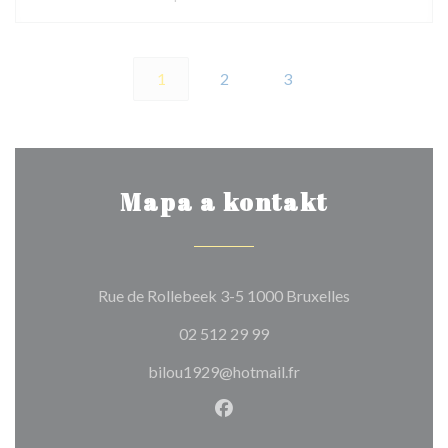
1
2
3
Mapa a kontakt
((otevře se v 
Rue de Rollebeek 3-5 1000 Bruxelles
02 512 29 99
bilou1929@hotmail.fr
Facebook ((otevře se v nové