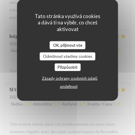
serveur très agréable, les plats sont bien servis et surtout
très bons. Mention spéciale pour la mousse au chocolat
Tato stránka využívá cookies
maison !
a dává ti na výběr, co chceš
aktivovat
luigi
R
2026-06-07
- 14:30 - Hosté 2
OK, přijmout vše
Služba
:
5
/5
Atmosféra
:
5
/5
Kuchyně
:
5
/5
Kvalita / Cena
:
5
/5
Odmítnout všechny cookies
Přizpůsobit
Tutto molto buono. Carbonade buonissima
Zásady ochrany osobních údajů
undefined
MATHIEU
M
2026-06-07
- 19:00 - Hosté 2
Služba
:
5
/5
Atmosféra
:
5
/5
Kuchyně
:
5
/5
Kvalita / Cena
:
5
/5
Très bonne soirée dans cet établissement où nous nous
sommes régalés avec des plats authentiques de Bruxelles.