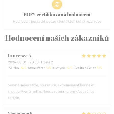
100% certifikovaná hodnocení
Hodnocení poskytují pouze klienti, kteří učinili rezervace
Hodnocení našich zákazníků
Laurence
A
2026-08-01
- 20:30 - Hosté 2
Služba
:
5
/5
Atmosféra
:
5
/5
Kuchyně
:
5
/5
Kvalita / Cena
:
5
/5
Service impeccable, nourriture, extrêmement bonne et
chaude. Rien à redire. Nous y retournerons c’est sûr et
certain.
Véronique
B