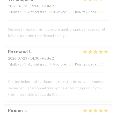
2026-07-23
- 19:00 - Hosté 2
Služba
:
5
/5
Atmosféra
:
3
/5
Kuchyně
:
2
/5
Kvalita / Cena
:
2
/5
Service agréable mais nourriture quelconque. Sans saveur et
loin de la cuisine traditionnelle belge
Raymond
L
2026-07-23
- 14:30 - Hosté 2
Služba
:
5
/5
Atmosféra
:
5
/5
Kuchyně
:
5
/5
Kvalita / Cena
:
5
/5
Cuisine belge authentique, les recettes de ma grand-mère,
servie par un personnel très sympa et tout ça pour un prix
très raisonnable à 2 pas du Sablon
Ramon
T