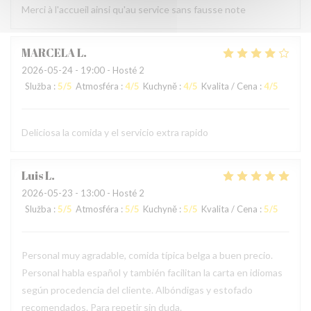
Merci à l'accueil ainsi qu'au service sans fausse note
MARCELA
L
2026-05-24
- 19:00 - Hosté 2
Služba
:
5
/5
Atmosféra
:
4
/5
Kuchyně
:
4
/5
Kvalita / Cena
:
4
/5
Deliciosa la comida y el servicio extra rapido
Luis
L
2026-05-23
- 13:00 - Hosté 2
Služba
:
5
/5
Atmosféra
:
5
/5
Kuchyně
:
5
/5
Kvalita / Cena
:
5
/5
Personal muy agradable, comida típica belga a buen precio.
Personal habla español y también facilitan la carta en idiomas
según procedencia del cliente. Albóndigas y estofado
recomendados. Para repetir sin duda.